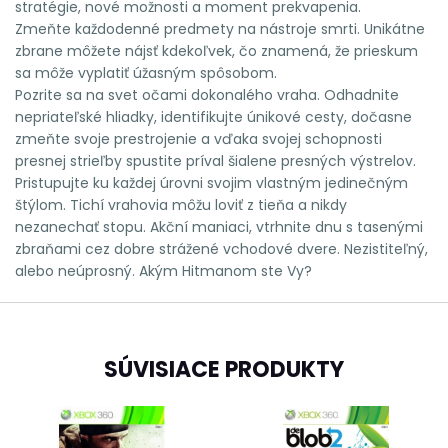
stratégie, nové možnosti a moment prekvapenia.
Zmeňte každodenné predmety na nástroje smrti. Unikátne
zbrane môžete nájsť kdekoľvek, čo znamená, že prieskum
sa môže vyplatiť úžasným spôsobom.
Pozrite sa na svet očami dokonalého vraha. Odhadnite
nepriateľské hliadky, identifikujte únikové cesty, dočasne
zmeňte svoje prestrojenie a vďaka svojej schopnosti
presnej strieľby spustite príval šialene presných výstrelov.
Pristupujte ku každej úrovni svojim vlastným jedinečným
štýlom. Tichí vrahovia môžu loviť z tieňa a nikdy
nezanechať stopu. Akční maniaci, vtrhnite dnu s tasenými
zbraňami cez dobre strážené vchodové dvere. Nezistiteľný,
alebo neúprosný. Akým Hitmanom ste Vy?
SÚVISIACE PRODUKTY