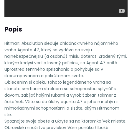
Popis
Hitman: Absolution sleduje chladnokrvného nájomného
vraha Agenta 47, ktorý sa vydáva na svoju
najnebezpečnejšiu (a osobnú) misiu doteraz. Zradený tými,
ktorým kedysi veril a lovený políciou, sa Agent 47 ocitá
uprostred temného sprisahania a pohybuje sa v
skorumpovanom a pokrútenom svete.
Oblečením si obleku tohoto legendárneho vraha sa
stanete smrtiacim strelcom so schopnosťou splynúť s
davom, zabíjať holými rukami a vyrobiť zbraň takmer z
čokoľvek. Vžite sa do úlohy agenta 47 a jeho mnohými
mimoriadnymi schopnosťami a zistite, akým Hitmanom
ste.
Spoznajte svoje obete a ukryte sa na ktoromkoľvek mieste.
Obrovské množstvo prevlekov Vám ponúka hlboké