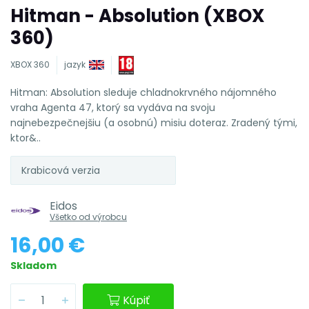
Hitman - Absolution (XBOX
360)
XBOX 360
jazyk
Hitman: Absolution sleduje chladnokrvného nájomného
vraha Agenta 47, ktorý sa vydáva na svoju
najnebezpečnejšiu (a osobnú) misiu doteraz. Zradený tými,
ktor&..
Krabicová verzia
Eidos
Všetko od výrobcu
16,00 €
Skladom
Kúpiť