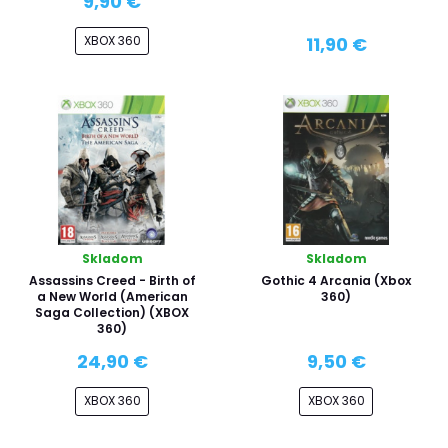
9,90 €
XBOX 360
11,90 €
Skladom
Skladom
Assassins Creed - Birth of
Gothic 4 Arcania (Xbox
a New World (American
360)
Saga Collection) (XBOX
360)
24,90 €
9,50 €
XBOX 360
XBOX 360