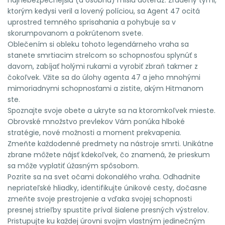
ktorým kedysi veril a lovený políciou, sa Agent 47 ocitá
uprostred temného sprisahania a pohybuje sa v
skorumpovanom a pokrútenom svete.
Oblečením si obleku tohoto legendárneho vraha sa
stanete smrtiacim strelcom so schopnosťou splynúť s
davom, zabíjať holými rukami a vyrobiť zbraň takmer z
čokoľvek. Vžite sa do úlohy agenta 47 a jeho mnohými
mimoriadnymi schopnosťami a zistite, akým Hitmanom
ste.
Spoznajte svoje obete a ukryte sa na ktoromkoľvek mieste.
Obrovské množstvo prevlekov Vám ponúka hlboké
stratégie, nové možnosti a moment prekvapenia.
Zmeňte každodenné predmety na nástroje smrti. Unikátne
zbrane môžete nájsť kdekoľvek, čo znamená, že prieskum
sa môže vyplatiť úžasným spôsobom.
Pozrite sa na svet očami dokonalého vraha. Odhadnite
nepriateľské hliadky, identifikujte únikové cesty, dočasne
zmeňte svoje prestrojenie a vďaka svojej schopnosti
presnej strieľby spustite príval šialene presných výstrelov.
Pristupujte ku každej úrovni svojim vlastným jedinečným