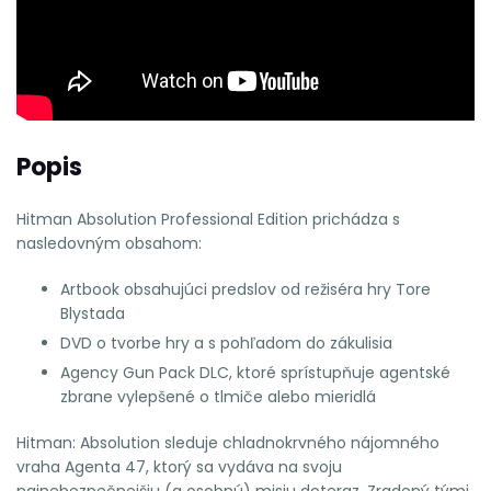
Popis
Hitman Absolution Professional Edition prichádza s
nasledovným obsahom:
Artbook obsahujúci predslov od režiséra hry Tore
Blystada
DVD o tvorbe hry a s pohľadom do zákulisia
Agency Gun Pack DLC, ktoré sprístupňuje agentské
zbrane vylepšené o tlmiče alebo mieridlá
Hitman: Absolution sleduje chladnokrvného nájomného
vraha Agenta 47, ktorý sa vydáva na svoju
najnebezpečnejšiu (a osobnú) misiu doteraz. Zradený tými,