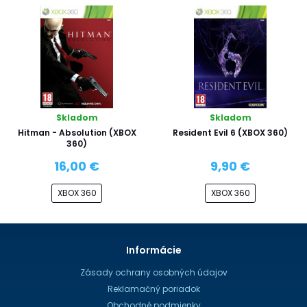
Skladom
Skladom
Hitman - Absolution (XBOX
Resident Evil 6 (XBOX 360)
360)
16,00 €
9,90 €
XBOX 360
XBOX 360
Informácie
Zásady ochrany osobných údajov
Reklamačný poriadok
Obchodné podmienky