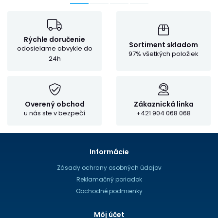
Rýchle doručenie
Sortiment skladom
odosielame obvykle do
97% všetkých položiek
24h
Overený obchod
Zákaznická linka
u nás ste v bezpečí
+421 904 068 068
Informácie
Zásady ochrany osobných údajov
Reklamačný poriadok
Obchodné podmienky
Môj účet