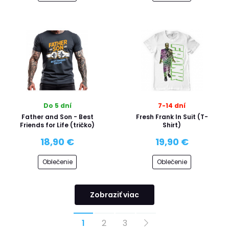
Do 5 dní
7-14 dní
Father and Son - Best
Fresh Frank In Suit (T-
Friends for Life (tričko)
Shirt)
18,90 €
19,90 €
Oblečenie
Oblečenie
Zobraziť viac
1
2
3