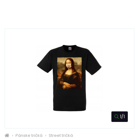
1/1
Pánske tričká
Street tričká