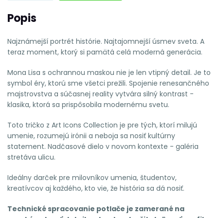
Popis
Najznámejší portrét histórie. Najtajomnejší úsmev sveta. A
teraz moment, ktorý si pamätá celá moderná generácia.
Mona Lisa s ochrannou maskou nie je len vtipný detail. Je to
symbol éry, ktorú sme všetci prežili. Spojenie renesančného
majstrovstva a súčasnej reality vytvára silný kontrast -
klasika, ktorá sa prispôsobila modernému svetu.
Toto tričko z Art Icons Collection je pre tých, ktorí milujú
umenie, rozumejú irónii a neboja sa nosiť kultúrny
statement. Nadčasové dielo v novom kontexte - galéria
stretáva ulicu.
Ideálny darček pre milovníkov umenia, študentov,
kreatívcov aj každého, kto vie, že história sa dá nosiť.
Technické spracovanie potlače je zamerané na