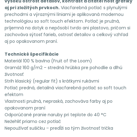
vysokú ostrosť detailov, kontrast a čitateľnosť grafiky
aj pri zložitých prvkoch.
Viacfarebná potlač s plynulými
prechodmi a výraznými líniami je aplikovaná modernou
technológiou so soft touch efektom. Potlač je pružná,
príjemná na dotyk a nepôsobí tvrdo ani plastovo, pričom si
zachováva sýtosť farieb, ostrosť detailov a celkový vzhľad
aj po opakovanom praní.
Technické špecifikácie
Materiál 100 % bavlna (Fruit of the Loom)
Gramáž 160 g/m2 – stredná hrúbka pre pohodlie a dlhú
životnosť
Strih klasický (regular fit) s krátkymi rukávmi
Potlač predná, detailná viacfarebná potlač so soft touch
efektom
Vlastnosti pružná, nepraská, zachováva farby aj po
opakovanom praní
Odporúčané pranie naruby pri teplote do 40 °C
Nežehliť priamo cez potlač
Nepoužívať sušičku – predĺži sa tým životnosť trička