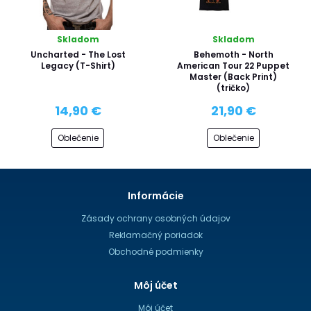
Skladom
Skladom
Uncharted - The Lost
Behemoth - North
Legacy (T-Shirt)
American Tour 22 Puppet
Master (Back Print)
(tričko)
14,90 €
21,90 €
Oblečenie
Oblečenie
Informácie
Zásady ochrany osobných údajov
Reklamačný poriadok
Obchodné podmienky
Môj účet
Môj účet