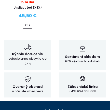
7-14 dní
Undisputed (XSX)
45,50 €
XSX
Rýchle doručenie
Sortiment skladom
odosielame obvykle do
97% všetkých položiek
24h
Overený obchod
Zákaznická linka
u nás ste v bezpečí
+421 904 068 068