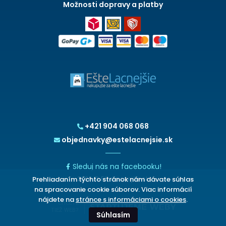
Možnosti dopravy a platby
+421 904 068 068
objednavky@estelacnejsie.sk
Sleduj nás na facebooku!
Prehliadaním týchto stránok nám dávate súhlas
2026 © EšteLacnejšie.sk
na spracovanie cookie súborov. Viac informácií
nájdete na
stránce s informáciami o cookies
.
CHCETE
TIEŽ WEB?
Súhlasím