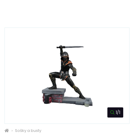
1/1
Sošky a busty