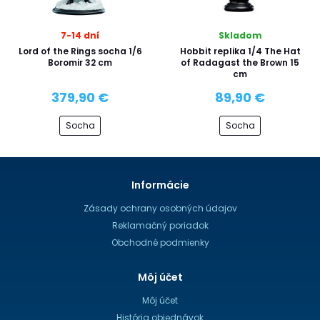
7-14 dní
Skladom
Lord of the Rings socha 1/6
Hobbit replika 1/4 The Hat
Boromir 32 cm
of Radagast the Brown 15
cm
379,90 €
89,90 €
Socha
Socha
Informácie
Zásady ochrany osobných údajov
Reklamačný poriadok
Obchodné podmienky
Môj účet
Môj účet
História objednávok