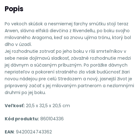
Popis
Po vekoch skúšok a nesmiernej ťarchy smútku stojí teraz
Arwen, slávna elfská dievčina z Rivendellu, po boku svojho
milovaného Aragorna, keď sa znovu ujíma trónu, ktorý bol
dlho v úzadí.
Jej rozhodnutie zotrvať po jeho boku v ríši smrteľníkov v
sebe nesie dojímavú sladkosť, závažné rozhodnutie medzi
jej dávnym a súčasným príbuzným. Po porážke dávnych
nepriateľov a pokorení strašného zla však budúcnosť žiari
novou nádejou pre celú Stredozem a nový, jasnejší život je
pripravený začať s jej milovaným partnerom a nezlomnými
druhmi po jej boku.
Veľkosť:
20,5 x 32,5 x 20,5 cm
Kód produktu:
860104336
EAN
: 9420024743362