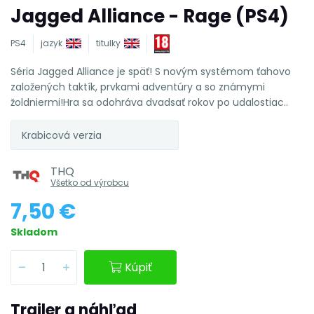
Jagged Alliance - Rage (PS4)
PS4
jazyk
titulky
Séria Jagged Alliance je späť! S novým systémom ťahovo
založených taktík, prvkami adventúry a so známymi
žoldniermi!Hra sa odohráva dvadsať rokov po udalostiac..
Krabicová verzia
THQ
Všetko od výrobcu
7,50 €
Skladom
Kúpiť
Trailer a náhľad