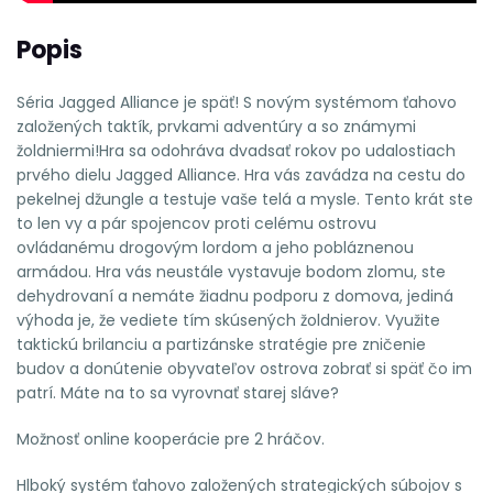
Popis
Séria Jagged Alliance je späť! S novým systémom ťahovo
založených taktík, prvkami adventúry a so známymi
žoldniermi!Hra sa odohráva dvadsať rokov po udalostiach
prvého dielu Jagged Alliance. Hra vás zavádza na cestu do
pekelnej džungle a testuje vaše telá a mysle. Tento krát ste
to len vy a pár spojencov proti celému ostrovu
ovládanému drogovým lordom a jeho pobláznenou
armádou. Hra vás neustále vystavuje bodom zlomu, ste
dehydrovaní a nemáte žiadnu podporu z domova, jediná
výhoda je, že vediete tím skúsených žoldnierov. Využite
taktickú brilanciu a partizánske stratégie pre zničenie
budov a donútenie obyvateľov ostrova zobrať si späť čo im
patrí. Máte na to sa vyrovnať starej sláve?
Možnosť online kooperácie pre 2 hráčov.
Hlboký systém ťahovo založených strategických súbojov s