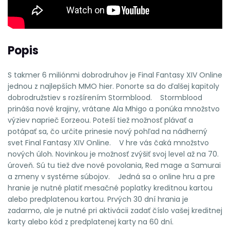
Popis
S takmer 6 miliónmi dobrodruhov je Final Fantasy XIV Online
jednou z najlepších MMO hier. Ponorte sa do ďalšej kapitoly
dobrodružstiev s rozšírením Stormblood. Stormblood
prináša nové krajiny, vrátane Ala Mhigo a ponúka množstvo
výziev naprieč Eorzeou. Poteší tiež možnosť plávať a
potápať sa, čo určite prinesie nový pohľad na nádherný
svet Final Fantasy XIV Online. V hre vás čaká množstvo
nových úloh. Novinkou je možnosť zvýšiť svoj level až na 70.
úroveň. Sú tu tiež dve nové povolania, Red mage a Samurai
a zmeny v systéme súbojov. Jedná sa o online hru a pre
hranie je nutné platiť mesačné poplatky kreditnou kartou
alebo predplatenou kartou. Prvých 30 dní hrania je
zadarmo, ale je nutné pri aktivácii zadať číslo vašej kreditnej
karty alebo kód z predplatenej karty na 60 dní.