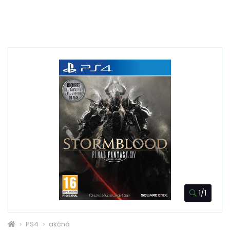
1/1
PS4
akčná