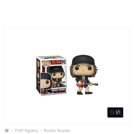
1/1
POP! figúrky
Rocks, Royals