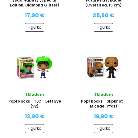
(Bad Habits) (Special
Future Past Eddie
Edition, Diamond Glitter)
(Oversized, 15 cm)
17,90 €
25,90 €
Figúrka
Figúrka
Skladom
Skladom
Pop! Rocks - TLC - Left Eye
Pop! Rocks - Slipknot -
(v2)
Michael Pfaff
12,90 €
19,90 €
Figúrka
Figúrka