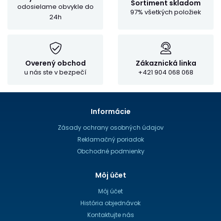
Sortiment skladom
odosielame obvykle do
97% všetkých položiek
24h
Overený obchod
Zákaznická linka
u nás ste v bezpečí
+421 904 068 068
Informácie
Zásady ochrany osobných údajov
Reklamačný poriadok
Obchodné podmienky
Môj účet
Môj účet
História objednávok
Kontaktujte nás