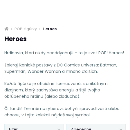
POP! figúrky
Heroes
Heroes
Hrdinovia, ktorí nikdy neoddychujú – to je svet POP! Heroes!
Zbieraj ikonické postavy z DC Comics univerza: Batman,
Superman, Wonder Woman a mnoho ďalších.
Každá figúrka je oficiálne licencovaná, s unikátnym
dizajnom, ktorý zachytáva energiu a štýl tvojho
obľúbeného hrdinu (alebo zloducha).
Či fandíš Temnému rytierovi, bohyňi spravodlivosti alebo
chaosu, v tejto kolekcii nájdeš svoj symbol.
Filter
Abecedne