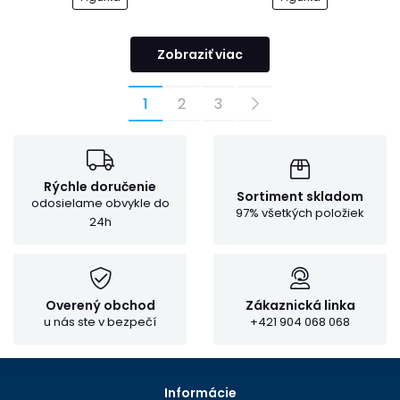
Zobraziť viac
1
2
3
Rýchle doručenie
Sortiment skladom
odosielame obvykle do
97% všetkých položiek
24h
Overený obchod
Zákaznická linka
u nás ste v bezpečí
+421 904 068 068
Informácie