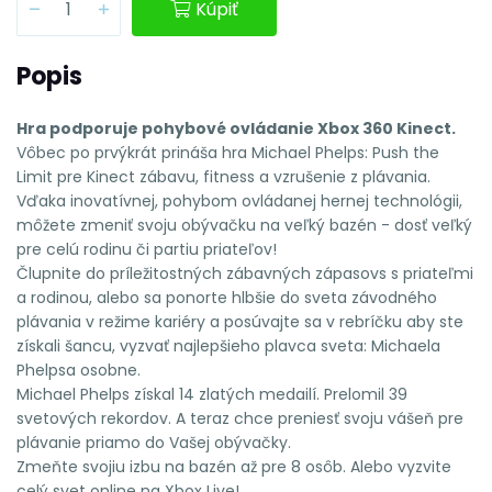
Kúpiť
Popis
Hra podporuje pohybové ovládanie Xbox 360 Kinect.
Vôbec po prvýkrát prináša hra Michael Phelps: Push the
Limit pre Kinect zábavu, fitness a vzrušenie z plávania.
Vďaka inovatívnej, pohybom ovládanej hernej technológii,
môžete zmeniť svoju obývačku na veľký bazén - dosť veľký
pre celú rodinu či partiu priateľov!
Člupnite do príležitostných zábavných zápasovs s priateľmi
a rodinou, alebo sa ponorte hlbšie do sveta závodného
plávania v režime kariéry a posúvajte sa v rebríčku aby ste
získali šancu, vyzvať najlepšieho plavca sveta: Michaela
Phelpsa osobne.
Michael Phelps získal 14 zlatých medailí. Prelomil 39
svetových rekordov. A teraz chce preniesť svoju vášeň pre
plávanie priamo do Vašej obývačky.
Zmeňte svojiu izbu na bazén až pre 8 osôb. Alebo vyzvite
celý svet online na Xbox Live!