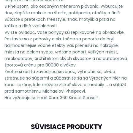
S Phelpsom, ako osobným trénerom plávania, vyburcujte
dav, zlepšite reakcie na štarte, potápanie, otočky a finiš.
Súťažte s pretekoch freestyle, znak, motýlik a prsia na
krátke a dlhé vzdialenosti.
Vy ste ovládač, Vaše pohyby sú replikované na obrazovke.
Postavte sa z pohovky a skutočne sa ponorte do hry!
Najmodernejšie vodné efekty Vás prenesú na nakrajšie
miesta na celom svete, vrátane pohorí, veľkých miest,
mrakodrapov, architektonických skvostov a na outdoorovú
športovú arénu pre 80000 divákov.
Zvoľte si cestu závodnou sezónou, vyhnutie sa, alebo
stretnutie so súpermi a zúčastnite sa sa Výročných hier na
konci sezóny, kde môžete získať slávu a medaily ... a súťažiť
proti samotnému Michaelovi Phelpsovi.
Hra vyžaduje snímač Xbox 360 Kinect Sensor!
SÚVISIACE PRODUKTY