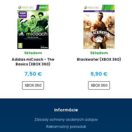
Skladom
Skladom
Adidas miCoach - The
Blackwater (XBOX 360)
Basics (XBOX 360)
7,50 €
9,90 €
XBOX 360
XBOX 360
Informácie
Zásady ochrany osobných údajov
Reklamačný poriadok