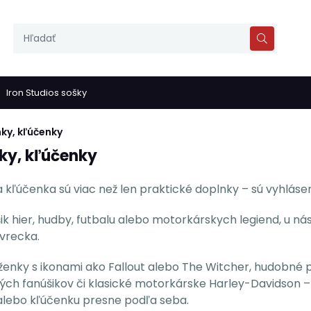
Iron Studios sošky
ky, kľúčenky
ky, kľúčenky
kľúčenka sú viac než len praktické doplnky – sú vyhlásení
úšik hier, hudby, futbalu alebo motorkárskych legiend, u n
 vrecka.
enky s ikonami ako Fallout alebo The Witcher, hudobné p
ch fanúšikov či klasické motorkárske Harley-Davidson – t
lebo kľúčenku presne podľa seba.