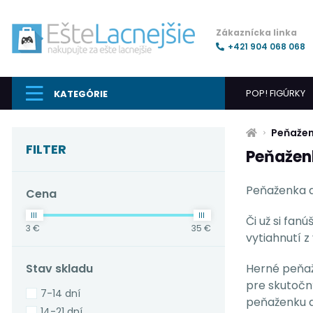
Zákaznícka linka
+421 904 068 068
POP! FIGÚRKY
KATEGÓRIE
Peňažen
FILTER
Peňažen
Peňaženka a 
Cena
Či už si fan
3 €
35 €
vytiahnutí z
Stav skladu
Herné peňaž
pre skutočný
7-14 dní
peňaženku a
14-21 dní