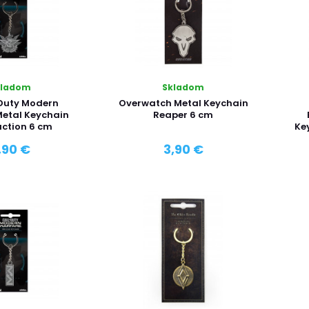
kladom
Skladom
 Duty Modern
Overwatch Metal Keychain
etal Keychain
Reaper 6 cm
action 6 cm
Ke
,90 €
3,90 €