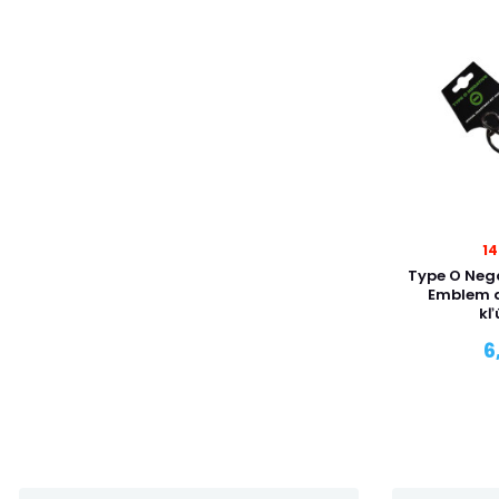
14
Type O Nega
Emblem a
kľ
6