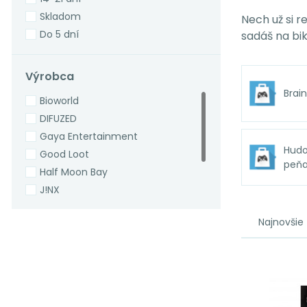
Skladom
Nech už si r
Do 5 dní
sadáš na bik
Výrobca
Brai
Bioworld
DIFUZED
Gaya Entertainment
Hud
Good Loot
peňa
Half Moon Bay
J!NX
NEMESIS NOW
Najnovšie
Rock Off
Rocksax