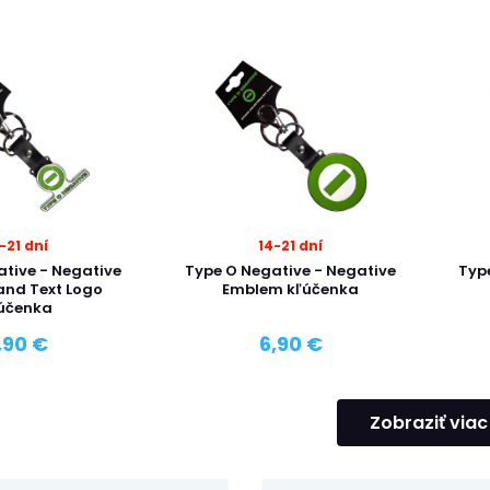
-21 dní
14-21 dní
tive - Negative
Type O Negative - Negative
Typ
nd Text Logo
Emblem kľúčenka
účenka
,90 €
6,90 €
Zobraziť viac