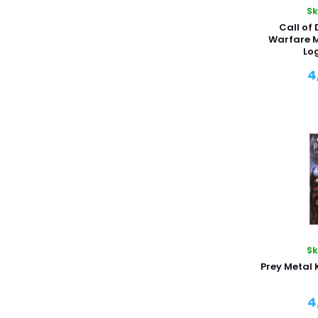
S
Call of
Warfare M
Lo
4
S
Prey Metal 
4