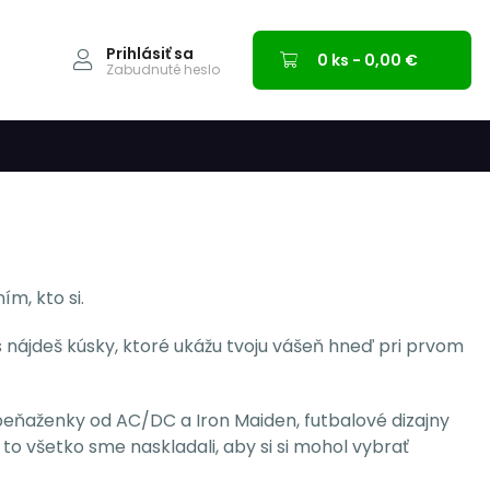
Prihlásiť sa
0 ks - 0,00 €
Zabudnuté heslo
m, kto si.
ás nájdeš kúsky, ktoré ukážu tvoju vášeň hneď pri prvom
eňaženky od AC/DC a Iron Maiden, futbalové dizajny
o všetko sme naskladali, aby si si mohol vybrať