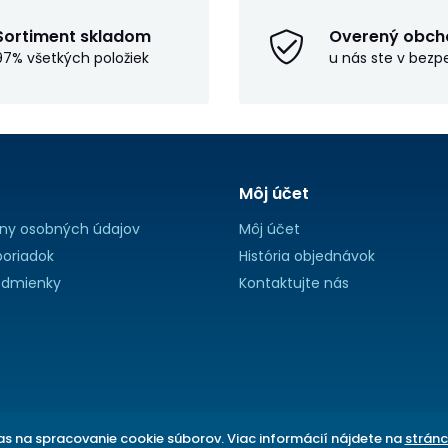
Sortiment skladom
Overený obch
97% všetkých položiek
u nás ste v bezp
Môj účet
ny osobných údajov
Môj účet
oriadok
História objednávok
dmienky
Kontaktujte nás
s na spracovanie cookie súborov. Viac informácií nájdete na
stránc