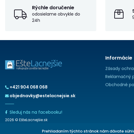
Rýchle doručenie
odosielame obvykle do
24h
Informácie
Zásady ochra
Reklamačný p
Obchodné po
+421 904 068 068
objednavky@estelacnejsie.sk
Sleduj nás na facebooku!
2026 © EšteLacnejšie.sk
Prehliadaním týchto stránok nám dávate súhla