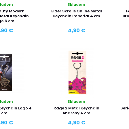
kladom
Skladom
 Duty Modern
Elder Scrolls Online Metal
F
etal Keychain
Keychain Imperial 4 cm
Bro
go 6 cm
,90 €
4,90 €
kladom
Skladom
Keychain Logo 4
Rage 2 Metal Keychain
Ser
cm
Anarchy 4 cm
,90 €
4,90 €