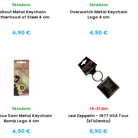
Skladom
Skladom
allout Metal Keychain
Overwatch Metal Keychain
therhood of Steel 4 cm
Logo 4 cm
4,90 €
4,90 €
Skladom
14-21 dní
ious Sam Metal Keychain
Led Zeppelin - 1977 USA Tour
Bomb Logo 4 cm
(kľúčenka)
4,90 €
6,90 €