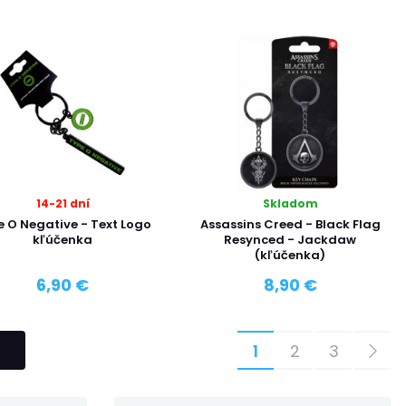
14-21 dní
Skladom
e O Negative - Text Logo
Assassins Creed - Black Flag
kľúčenka
Resynced - Jackdaw
(kľúčenka)
6,90 €
8,90 €
1
2
3