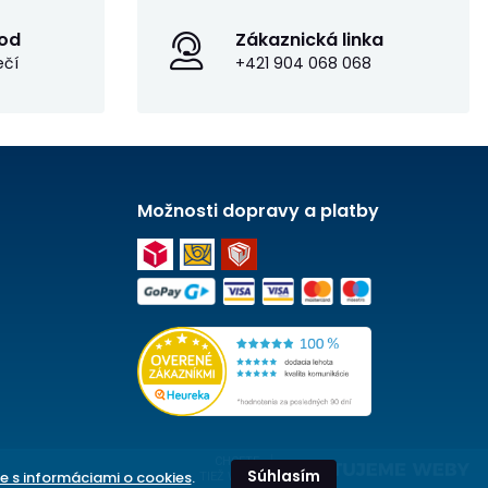
od
Zákaznická linka
ečí
+421 904 068 068
Možnosti dopravy a platby
CHCETE
Súhlasím
e s informáciami o cookies
.
TIEŽ WEB?