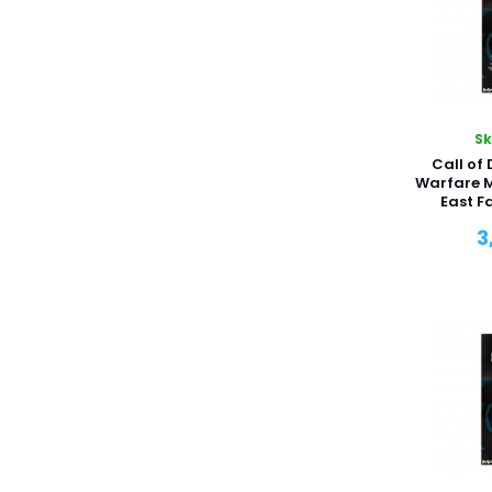
S
Call of
Warfare M
East F
3