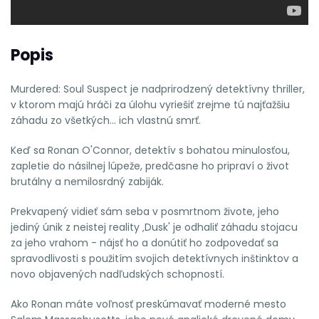
Popis
Murdered: Soul Suspect je nadprirodzený detektívny thriller,
v ktorom majú hráči za úlohu vyriešiť zrejme tú najťažšiu
záhadu zo všetkých... ich vlastnú smrť.
Keď sa Ronan O'Connor, detektív s bohatou minulosťou,
zapletie do násilnej lúpeže, predčasne ho pripraví o život
brutálny a nemilosrdný zabiják.
Prekvapený vidieť sám seba v posmrtnom živote, jeho
jediný únik z neistej reality ‚Dusk' je odhaliť záhadu stojacu
za jeho vrahom - nájsť ho a donútiť ho zodpovedať sa
spravodlivosti s použitím svojich detektívnych inštinktov a
novo objavených nadľudských schopností.
Ako Ronan máte voľnosť preskúmavať moderné mesto