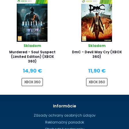
Skladom
Skladom
Murdered - Soul Suspect
DmC - Devil May Cry (XBOX
(Limited Edition) (XBOX
360)
360)
14,90 €
11,90 €
XBOX 360
XBOX 360
Informácie
Zásady ochrany osobných údajov
Reklamačný poriadok