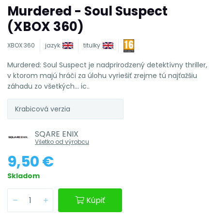
Murdered - Soul Suspect
(XBOX 360)
XBOX 360
jazyk
titulky
Murdered: Soul Suspect je nadprirodzený detektívny thriller,
v ktorom majú hráči za úlohu vyriešiť zrejme tú najťažšiu
záhadu zo všetkých... ic..
Krabicová verzia
SQARE ENIX
Všetko od výrobcu
9,50 €
Skladom
Kúpiť