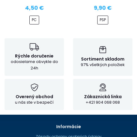
4,50 €
9,90 €
PC
PSP
Rýchle doručenie
Sortiment skladom
odosielame obvykle do
97% všetkých položiek
24h
Overený obchod
Zákaznická linka
u nás ste v bezpečí
+421 904 068 068
Informácie
Zásady ochrany osobných údajov