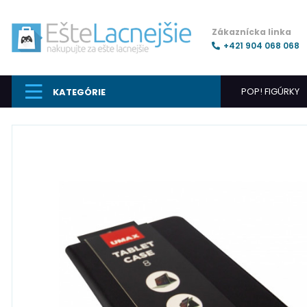
Zákaznícka linka
+421 904 068 068
POP! FIGÚRKY
KATEGÓRIE