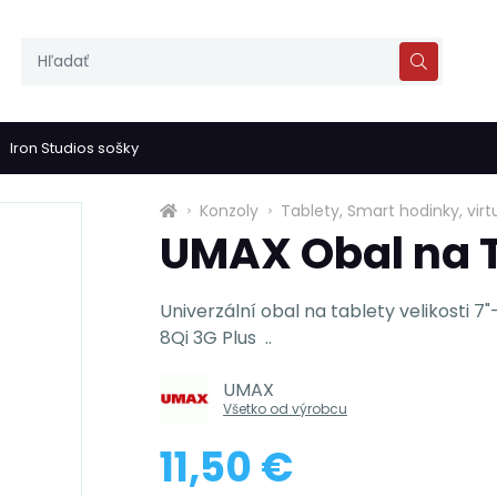
Iron Studios sošky
Konzoly
Tablety, Smart hodinky, virt
UMAX Obal na T
Univerzální obal na tablety velikosti 7
8Qi 3G Plus ..
UMAX
Všetko od výrobcu
11,50 €