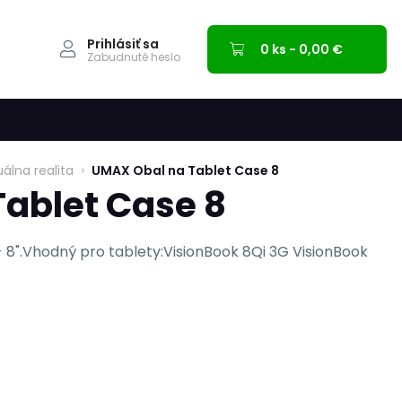
Prihlásiť sa
0 ks - 0,00 €
Zabudnuté heslo
uálna realita
UMAX Obal na Tablet Case 8
ablet Case 8
"- 8".Vhodný pro tablety:VisionBook 8Qi 3G VisionBook