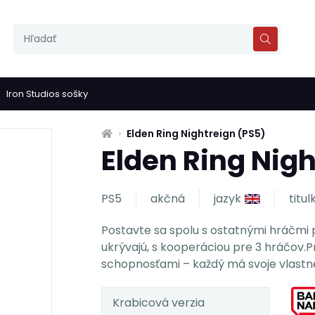
Iron Studios sošky
Elden Ring Nightreign (PS5)
Elden Ring Nigh
PS5
akčná
jazyk
titul
Postavte sa spolu s ostatnými hráčmi 
ukrývajú, s kooperáciou pre 3 hráčov.
schopnosťami – každý má svoje vlastné
Krabicová verzia