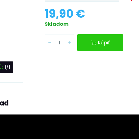
19,90 €
Skladom
Kúpiť
1/1
ľad