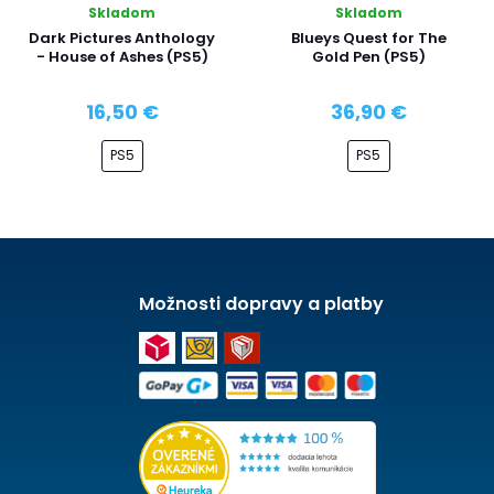
Skladom
Skladom
Dark Pictures Anthology
Blueys Quest for The
- House of Ashes (PS5)
Gold Pen (PS5)
16,50 €
36,90 €
PS5
PS5
Možnosti dopravy a platby