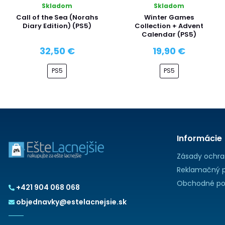
Skladom
Skladom
Call of the Sea (Norahs
Winter Games
Diary Edition) (PS5)
Collection + Advent
Calendar (PS5)
32,50 €
19,90 €
PS5
PS5
Informácie
Zásady ochra
Reklamačný p
Obchodné po
+421 904 068 068
objednavky@estelacnejsie.sk