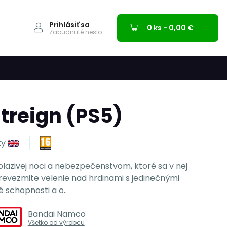
Prihlásiť sa
0 ks - 0,00 €
Zabudnuté heslo
treign (PS5)
ky
plazivej noci a nebezpečenstvom, ktoré sa v nej
Prevezmite velenie nad hrdinami s jedinečnými
 schopnosti a o..
Bandai Namco
Všetko od výrobcu