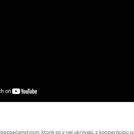
ebezpečenstvom, ktoré sa v nej ukrývajú, s kooperáciou p