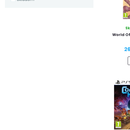
S
World Of
26