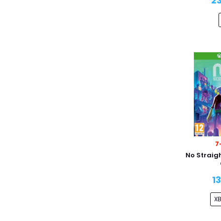
23
7
No Straig
1
X