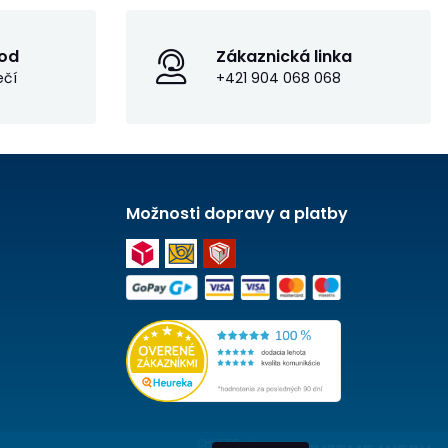
od
Zákaznická linka
ečí
+421 904 068 068
Možnosti dopravy a platby
CHCETE