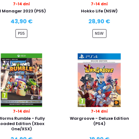
7-14 dní
7-14 dní
1 Manager 2023 (PS5)
Hokko Life (NSW)
43,90 €
28,90 €
PS5
NSW
7-14 dní
7-14 dní
Worms Rumble - Fully
Wargroove - Deluxe Edition
Loaded Edition (Xbox
(PS4)
One/XSX)