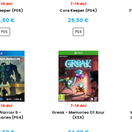
-14 dní
7-14 dní
eeper (PS5)
Core Keeper (PS4)
F
,50 €
25,50 €
PS5
PS4
-14 dní
7-14 dní
arrior 5 -
Greak - Memories Of Azur
aries (PS4)
(XSX)