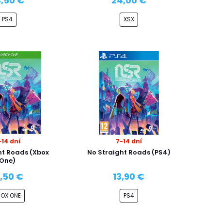
,50 €
24,00 €
PS4
XSX
-14 dní
7-14 dní
ht Roads (Xbox
No Straight Roads (PS4)
One)
3,50 €
13,90 €
BOX ONE
PS4