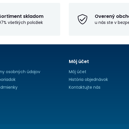
Sortiment skladom
Overený obch
97% všetkých položiek
u nás ste v bezp
Môj účet
ny osobných údajov
Môj účet
oriadok
História objednávok
dmienky
Kontaktujte nás