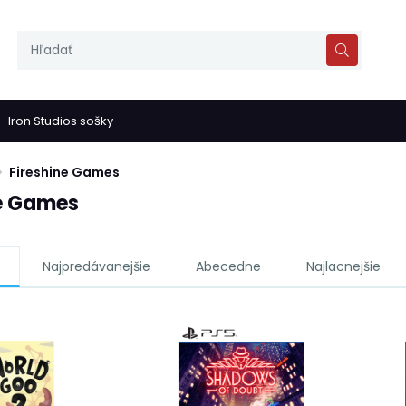
Iron Studios sošky
Fireshine Games
ne Games
Najpredávanejšie
Abecedne
Najlacnejšie