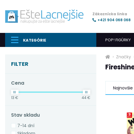
Zákaznícka linka
+421 904 068 068
POP! FIGÚRKY
KATEGÓRIE
Značky
FILTER
Fireshi
Cena
Najnovšie
13 €
44 €
Stav skladu
7-14 dní
Skladom