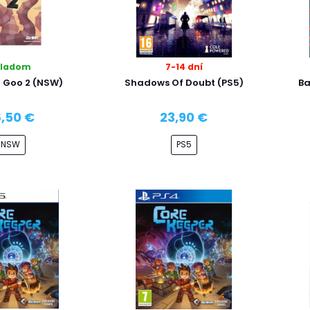
kladom
7-14 dní
 Goo 2 (NSW)
Shadows Of Doubt (PS5)
Ba
,50 €
23,90 €
NSW
PS5