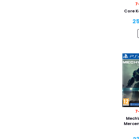
7
Core K
25
7
MechW
Mercen