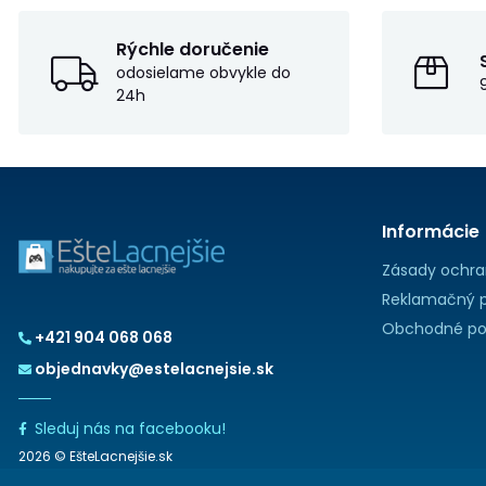
Rýchle doručenie
odosielame obvykle do
24h
Informácie
Zásady ochra
Reklamačný p
Obchodné po
+421 904 068 068
objednavky@estelacnejsie.sk
Sleduj nás na facebooku!
2026 © EšteLacnejšie.sk