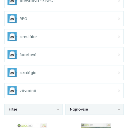
pohybová - KINECT
RPG
simulátor
športová
stratégia
závodná
Filter
Najnovšie