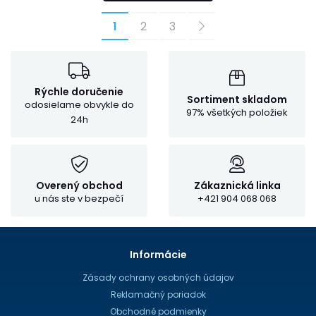
1
2
3
Rýchle doručenie
Sortiment skladom
odosielame obvykle do
97% všetkých položiek
24h
Overený obchod
Zákaznická linka
u nás ste v bezpečí
+421 904 068 068
Informácie
Zásady ochrany osobných údajov
Reklamačný poriadok
Obchodné podmienky