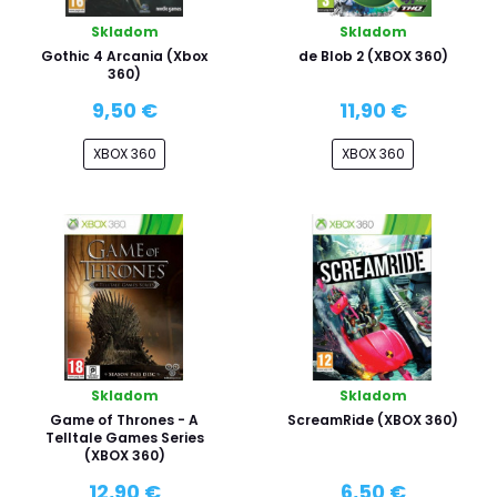
Skladom
Skladom
Gothic 4 Arcania (Xbox
de Blob 2 (XBOX 360)
360)
9,50 €
11,90 €
XBOX 360
XBOX 360
Skladom
Skladom
Game of Thrones - A
ScreamRide (XBOX 360)
Telltale Games Series
(XBOX 360)
12,90 €
6,50 €