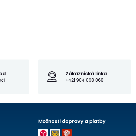
od
Zákaznická linka
ečí
+421 904 068 068
Možnosti dopravy a platby