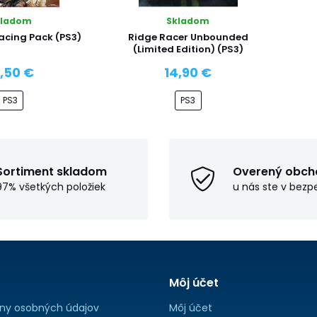
kladom
Skladom
acing Pack (PS3)
Ridge Racer Unbounded
(Limited Edition) (PS3)
9,50 €
14,90 €
PS3
PS3
Sortiment skladom
Overený obch
97% všetkých položiek
u nás ste v bezp
Môj účet
ny osobných údajov
Môj účet