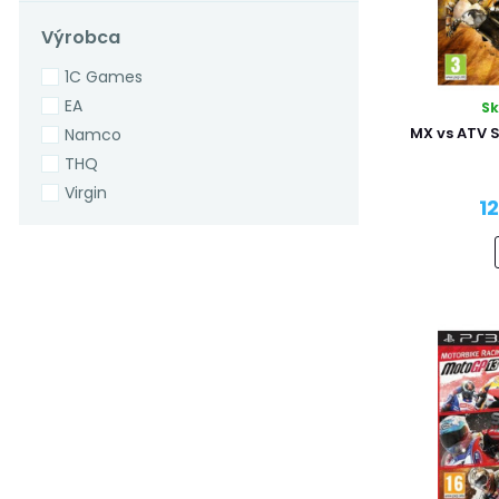
Výrobca
1C Games
EA
S
MX vs ATV 
Namco
THQ
Virgin
1