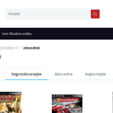
Iron Studios sošky
ayStation 3
závodná
á
Najpredávanejšie
Abecedne
Najlacnejšie