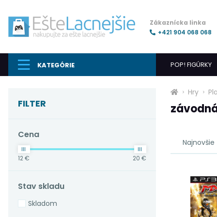
Zákaznícka linka
+421 904 068 068
POP! FIGÚRKY
KATEGÓRIE
Hry
Pl
FILTER
závodn
Cena
Najnovšie
12 €
20 €
Stav skladu
Skladom