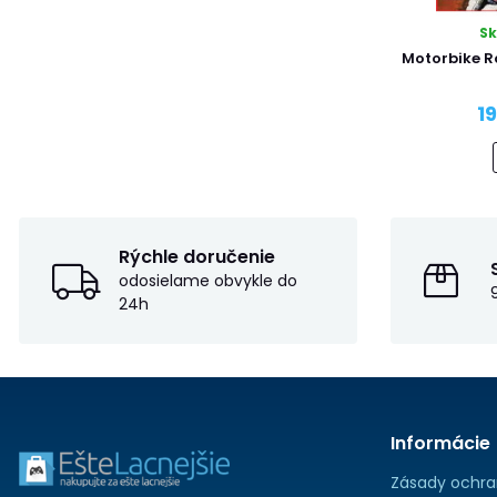
S
Motorbike R
1
Rýchle doručenie
odosielame obvykle do
24h
Informácie
Zásady ochra