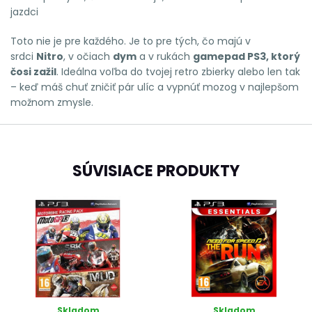
jazdci
Toto nie je pre každého. Je to pre tých, čo majú v
srdci
Nitro
, v očiach
dym
a v rukách
gamepad PS3, ktorý
čosi zažil
. Ideálna voľba do tvojej retro zbierky alebo len tak
– keď máš chuť zničiť pár ulíc a vypnúť mozog v najlepšom
možnom zmysle.
SÚVISIACE PRODUKTY
Skladom
Skladom