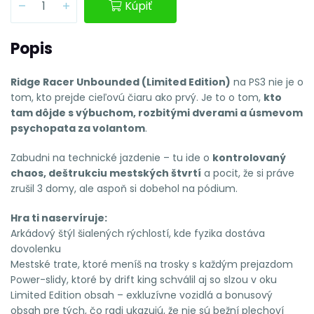
Kúpiť
Popis
Ridge Racer Unbounded (Limited Edition)
na PS3 nie je o
tom, kto prejde cieľovú čiaru ako prvý. Je to o tom,
kto
tam dôjde s výbuchom, rozbitými dverami a úsmevom
psychopata za volantom
.
Zabudni na technické jazdenie – tu ide o
kontrolovaný
chaos, deštrukciu mestských štvrtí
a pocit, že si práve
zrušil 3 domy, ale aspoň si dobehol na pódium.
Hra ti naservíruje:
Arkádový štýl šialených rýchlostí, kde fyzika dostáva
dovolenku
Mestské trate, ktoré meníš na trosky s každým prejazdom
Power-slidy, ktoré by drift king schválil aj so slzou v oku
Limited Edition obsah – exkluzívne vozidlá a bonusový
obsah pre tých, čo radi ukazujú, že nie sú bežní plechoví