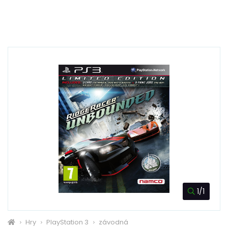
1/1
Hry
PlayStation 3
závodná