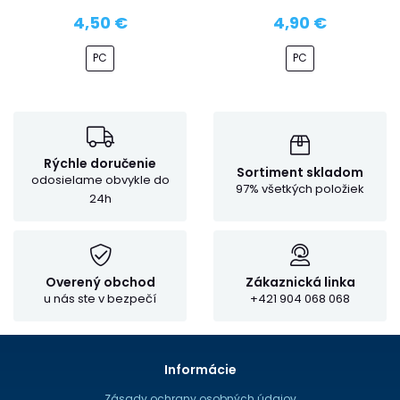
4,50 €
4,90 €
PC
PC
Rýchle doručenie
Sortiment skladom
odosielame obvykle do
97% všetkých položiek
24h
Overený obchod
Zákaznická linka
u nás ste v bezpečí
+421 904 068 068
Informácie
Zásady ochrany osobných údajov