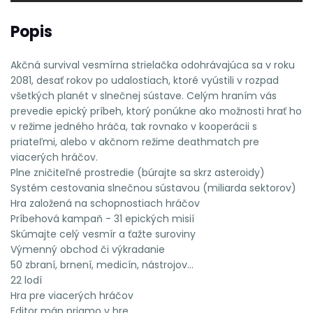
Popis
Akčná survival vesmírna strielačka odohrávajúca sa v roku
2081, desať rokov po udalostiach, ktoré vyústili v rozpad
všetkých planét v slnečnej sústave. Celým hraním vás
prevedie epický príbeh, ktorý ponúkne ako možnosti hrať ho
v režime jedného hráča, tak rovnako v kooperácii s
priateľmi, alebo v akčnom režime deathmatch pre
viacerých hráčov.
Plne zničiteľné prostredie (búrajte sa skrz asteroidy)
Systém cestovania slnečnou sústavou (miliarda sektorov)
Hra založená na schopnostiach hráčov
Príbehová kampaň - 31 epických misií
Skúmajte celý vesmír a ťažte suroviny
Výmenný obchod či výkradanie
50 zbraní, brnení, medicín, nástrojov...
22 lodí
Hra pre viacerých hráčov
Editor máp priamo v hre