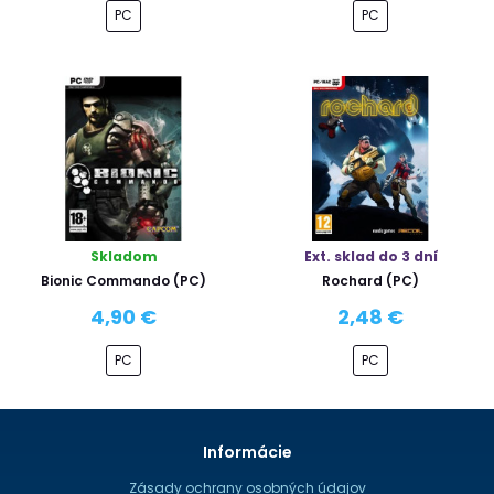
PC
PC
Skladom
Ext. sklad do 3 dní
Bionic Commando (PC)
Rochard (PC)
4,90 €
2,48 €
PC
PC
Informácie
Zásady ochrany osobných údajov