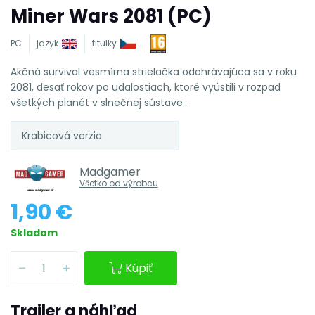
Miner Wars 2081 (PC)
PC
jazyk
titulky
Akčná survival vesmírna strielačka odohrávajúca sa v roku
2081, desať rokov po udalostiach, ktoré vyústili v rozpad
všetkých planét v slnečnej sústave..
Krabicová verzia
Madgamer
Všetko od výrobcu
1,90 €
Skladom
Kúpiť
Trailer a náhľad