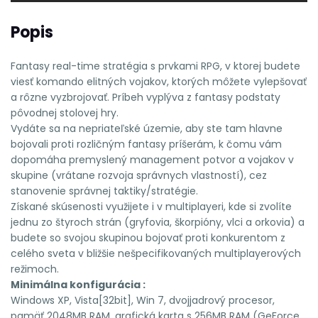
Popis
Fantasy real-time stratégia s prvkami RPG, v ktorej budete
viesť komando elitných vojakov, ktorých môžete vylepšovať
a rôzne vyzbrojovať. Príbeh vyplýva z fantasy podstaty
pôvodnej stolovej hry.
Vydáte sa na nepriateľské územie, aby ste tam hlavne
bojovali proti rozličným fantasy príšerám, k čomu vám
dopomáha premyslený management potvor a vojakov v
skupine (vrátane rozvoja správnych vlastností), cez
stanovenie správnej taktiky/stratégie.
Získané skúsenosti využijete i v multiplayeri, kde si zvolíte
jednu zo štyroch strán (gryfovia, škorpióny, vlci a orkovia) a
budete so svojou skupinou bojovať proti konkurentom z
celého sveta v bližšie nešpecifikovaných multiplayerových
režimoch.
Minimálna konfigurácia :
Windows XP, Vista[32bit], Win 7, dvojjadrový procesor,
pamäť 2048MB RAM, grafická karta s 256MB RAM (GeForce