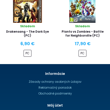
Skladom
Skladom
Drakensang - The Dark Eye
Plants vs Zombies - Battle
(PC)
for Neighborville (PC)
6,90 €
17,90 €
PC
PC
Informácie
Zásady ochrany osobných údajov
Reklamačný poriadok
Obchodné podmienky
Môj účet