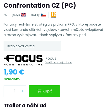
Confrontation CZ (PC)
PC
jazyk
titulky
Fantasy real-time stratégia s prvkami RPG, v ktorej budete
viesť komando elitných vojakov, ktorých môžete vylepšovať
a rôzne vyzbrojovať. Príbeh vyplýva z fantasy pod..
Krabicová verzia
Focus
Všetko od výrobcu
1,90 €
Skladom
Kúpiť
Trailer a náhľad