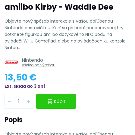
amiibo Kirby - Waddle Dee
Objavte nový spôsob interakcie s Vašou obľúbenou
Nintendo postavičkou. Keď sa pri hraní podporovanej hry
dotknete figúrkou amiibo dotykového NFC bodu na
ovládači Wii U GamePad, alebo na ovládačoch ku konzole
Ninten..
Nintendo
Všetko od výrobcu
13,50 €
Ext. sklad do 3 dní
Kúpiť
Popis
Objavte nový spôsob interakcie s Vašou obľúbenou