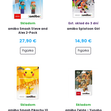
Skladom
Ext. sklad do 3 dní
amiibo Smash Steve and
amiibo Splatoon Girl
Alex 2-Pack
27,90 €
14,90 €
Figúrka
Figúrka
Skladom
Skladom
amiibo Smash Pikachu 10
amiibo Zelda - Yunobo