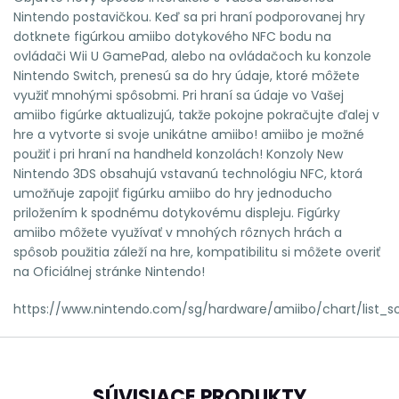
Nintendo postavičkou. Keď sa pri hraní podporovanej hry
dotknete figúrkou amiibo dotykového NFC bodu na
ovládači Wii U GamePad, alebo na ovládačoch ku konzole
Nintendo Switch, prenesú sa do hry údaje, ktoré môžete
využiť mnohými spôsobmi. Pri hraní sa údaje vo Vašej
amiibo figúrke aktualizujú, takže pokojne pokračujte ďalej v
hre a vytvorte si svoje unikátne amiibo! amiibo je možné
použiť i pri hraní na handheld konzolách! Konzoly New
Nintendo 3DS obsahujú vstavanú technológiu NFC, ktorá
umožňuje zapojiť figúrku amiibo do hry jednoducho
priložením k spodnému dotykovému displeju. Figúrky
amiibo môžete využívať v mnohých rôznych hrách a
spôsob použitia záleží na hre, kompatibilitu si môžete overiť
na Oficiálnej stránke Nintendo!
https://www.nintendo.com/sg/hardware/amiibo/chart/list_so
SÚVISIACE PRODUKTY