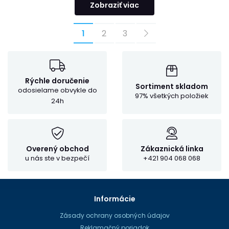
Zobraziť viac
1
2
3
Rýchle doručenie
Sortiment skladom
odosielame obvykle do
97% všetkých položiek
24h
Overený obchod
Zákaznická linka
u nás ste v bezpečí
+421 904 068 068
Informácie
Zásady ochrany osobných údajov
Reklamačný poriadok