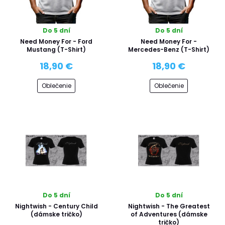
Do 5 dní
Do 5 dní
Need Money For - Ford
Need Money For -
Mustang (T-Shirt)
Mercedes-Benz (T-Shirt)
18,90 €
18,90 €
Oblečenie
Oblečenie
Do 5 dní
Do 5 dní
Nightwish - Century Child
Nightwish - The Greatest
(dámske tričko)
of Adventures (dámske
tričko)