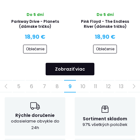
Do 5 dní
Do 5 dní
Parkway Drive - Planets
Pink Floyd - The Endless
(dámske tričko)
River (dámske tričko)
18,90 €
18,90 €
Oblečenie
Oblečenie
Zobraziť viac
5
6
7
8
9
10
11
12
13
Rýchle doručenie
Sortiment skladom
odosielame obvykle do
97% všetkých položiek
24h