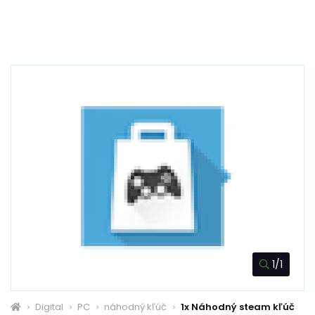
1/1
Digital
PC
náhodný kľúč
1x Náhodný steam kľúč