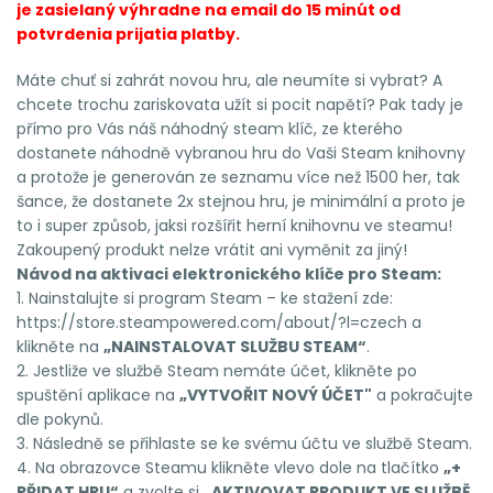
je zasielaný výhradne na email do 15 minút od
potvrdenia prijatia platby.
Máte chuť si zahrát novou hru, ale neumíte si vybrat? A
chcete trochu zariskovata užít si pocit napětí? Pak tady je
přímo pro Vás náš náhodný steam klíč, ze kterého
dostanete náhodně vybranou hru do Vaši Steam knihovny
a protože je generován ze seznamu více než 1500 her, tak
šance, že dostanete 2x stejnou hru, je minimální a proto je
to i super způsob, jaksi rozšířit herní knihovnu ve steamu!
Zakoupený produkt nelze vrátit ani vyměnit za jiný!
Návod na aktivaci elektronického klíče pro Steam:
1. Nainstalujte si program Steam – ke stažení zde:
https://store.steampowered.com/about/?l=czech a
klikněte na
„NAINSTALOVAT SLUŽBU STEAM“
.
2. Jestliže ve službě Steam nemáte účet, klikněte po
spuštění aplikace na
„VYTVOŘIT NOVÝ ÚČET"
a pokračujte
dle pokynů.
3. Následně se přihlaste se ke svému účtu ve službě Steam.
4. Na obrazovce Steamu klikněte vlevo dole na tlačítko
„+
PŘIDAT HRU“
a zvolte si
„AKTIVOVAT PRODUKT VE SLUŽBĚ