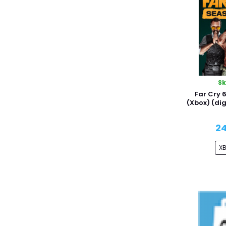
S
Far Cry 
(Xbox) (di
24
X