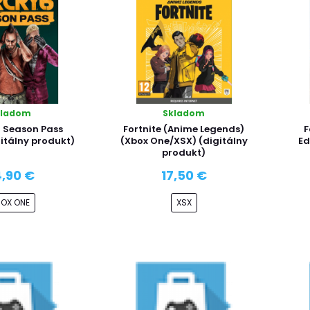
kladom
Skladom
6 Season Pass
Fortnite (Anime Legends)
F
gitálny produkt)
(Xbox One/XSX) (digitálny
Ed
produkt)
,90 €
17,50 €
BOX ONE
XSX