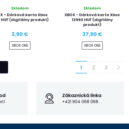
Skladom
Skladom
X - Dárková karta Xbox
XBOX - Dárková karta Xbox
 HUF (digitálny produkt)
12990 HUF (digitálny
produkt)
3,90 €
37,90 €
XBOX ONE
XBOX ONE
1
2
3
od
Zákaznická linka
ečí
+421 904 068 068