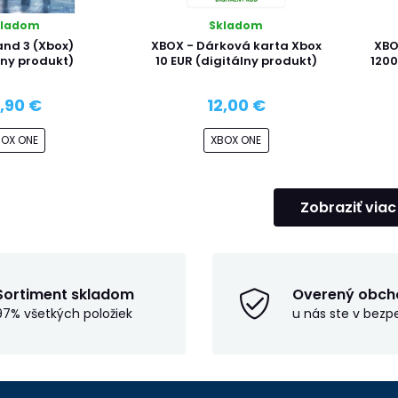
kladom
Skladom
nd 3 (Xbox)
XBOX - Dárková karta Xbox
XBO
lny produkt)
10 EUR (digitálny produkt)
1200
3,90 €
12,00 €
BOX ONE
XBOX ONE
Zobraziť viac
Sortiment skladom
Overený obch
97% všetkých položiek
u nás ste v bezp