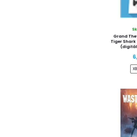
S
Grand Thef
Tiger Shark
(digitá
6
X