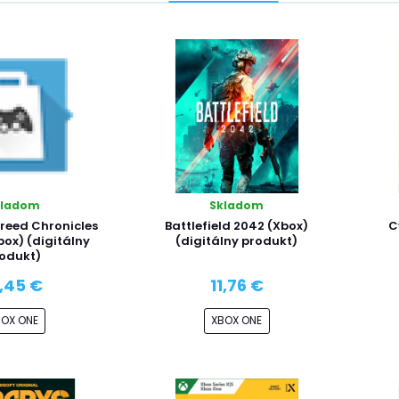
kladom
Skladom
reed Chronicles
Battlefield 2042 (Xbox)
C
box) (digitálny
(digitálny produkt)
odukt)
2,45 €
11,76 €
BOX ONE
XBOX ONE