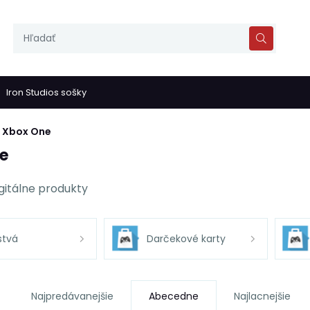
Iron Studios sošky
Xbox One
e
gitálne produkty
stvá
Darčekové karty
Najpredávanejšie
Abecedne
Najlacnejšie