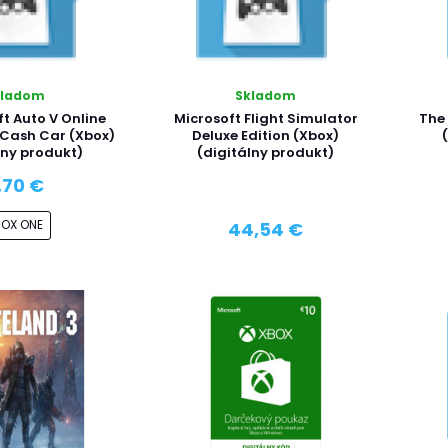
kladom
Skladom
t Auto V Online
Microsoft Flight Simulator
The
 Cash Car (Xbox)
Deluxe Edition (Xbox)
lny produkt)
(digitálny produkt)
,70 €
BOX ONE
44,54 €