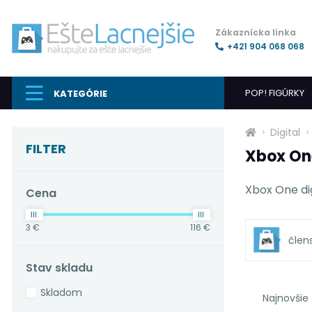
Zákaznícka linka
+421 904 068 068
POP! FIGÚRKY
KATEGÓRIE
Digital
FILTER
Xbox On
Xbox One di
Cena
3 €
116 €
člen
Stav skladu
Skladom
Najnovšie