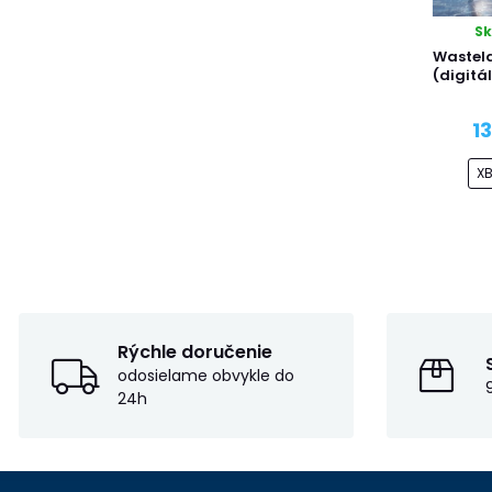
S
Wastela
(digitá
1
X
Rýchle doručenie
odosielame obvykle do
24h