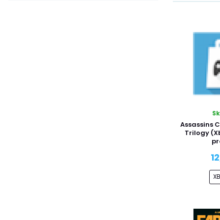
S
Assassins C
Trilogy (X
pr
1
X