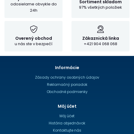
Sortiment skladom
odosielame obvykle do
97% všetkých položiek
24h
Overený obchod
Zákaznická linka
u nás ste v bezpečí
+421 904 068 068
Informácie
Zásady ochrany osobných údajov
Reklamačný poriadok
Obchodné podmienky
Môj účet
Môj účet
História objednávok
Kontaktujte nás