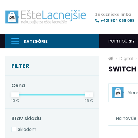
Zákaznícka linka
+421 904 068 068
POP! FIGÚRKY
KATEGÓRIE
Digital
FILTER
SWITCH
Cena
člen
10 €
26 €
Stav skladu
Najnovšie
Skladom