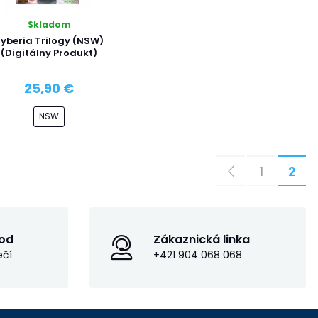
Skladom
yberia Trilogy (NSW)
(Digitálny Produkt)
25,90 €
NSW
1
2
od
Zákaznická linka
ečí
+421 904 068 068