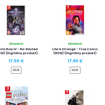
Skladom
Skladom
nts Row IV - Re-Elected
Life Is Strange - True Colors
W) (Digitálny produkt)
(NSW) (Digitálny produkt)
17,50 €
17,90 €
NSW
NSW