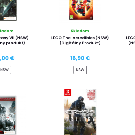
kladom
Skladom
tasy VII (NSW)
LEGO The Incredibles (NSW)
LEGO
lny produkt)
(Digitálny Produkt)
(NS
8,00 €
18,90 €
NSW
NSW