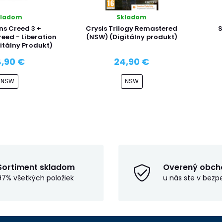
kladom
Skladom
ns Creed 3 +
Crysis Trilogy Remastered
S
reed - Liberation
(NSW) (Digitálny produkt)
itálny Produkt)
,90 €
24,90 €
NSW
NSW
Sortiment skladom
Overený obch
97% všetkých položiek
u nás ste v bezp