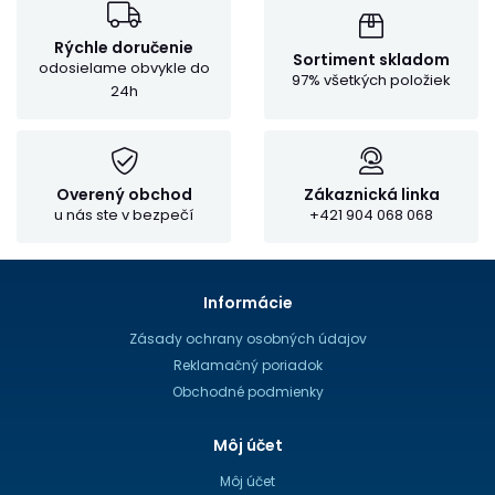
Rýchle doručenie
Sortiment skladom
odosielame obvykle do
97% všetkých položiek
24h
Overený obchod
Zákaznická linka
u nás ste v bezpečí
+421 904 068 068
Informácie
Zásady ochrany osobných údajov
Reklamačný poriadok
Obchodné podmienky
Môj účet
Môj účet