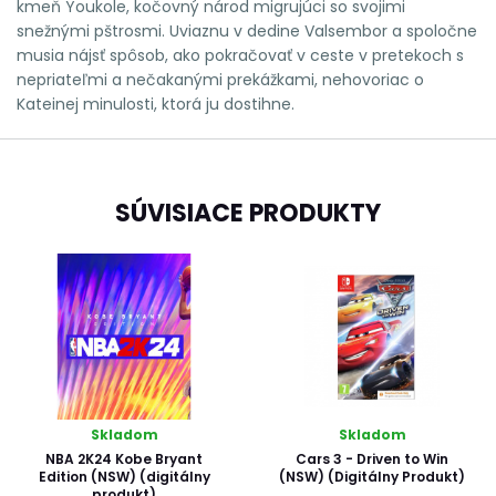
kmeň Youkole, kočovný národ migrujúci so svojimi
snežnými pštrosmi. Uviaznu v dedine Valsembor a spoločne
musia nájsť spôsob, ako pokračovať v ceste v pretekoch s
nepriateľmi a nečakanými prekážkami, nehovoriac o
Kateinej minulosti, ktorá ju dostihne.
SÚVISIACE PRODUKTY
Skladom
Skladom
NBA 2K24 Kobe Bryant
Cars 3 - Driven to Win
Edition (NSW) (digitálny
(NSW) (Digitálny Produkt)
produkt)