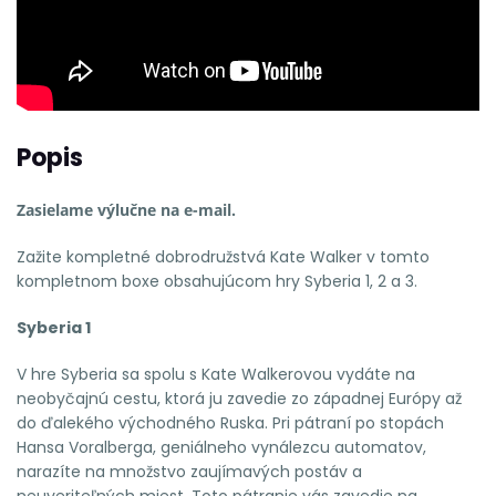
Popis
Zasielame výlučne na e-mail.
Zažite kompletné dobrodružstvá Kate Walker v tomto
kompletnom boxe obsahujúcom hry Syberia 1, 2 a 3.
Syberia 1
V hre Syberia sa spolu s Kate Walkerovou vydáte na
neobyčajnú cestu, ktorá ju zavedie zo západnej Európy až
do ďalekého východného Ruska. Pri pátraní po stopách
Hansa Voralberga, geniálneho vynálezcu automatov,
narazíte na množstvo zaujímavých postáv a
neuveriteľných miest. Toto pátranie vás zavedie na