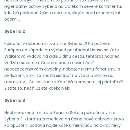
legendárny ostrov Syberia na ďalekom severe kontinentu,
kde žijú posledné žijúce mamuty, skryté pred modernými
očami...
Syberia 2
Pokračuj v dobrodružstve v hre Syberia 2! Po putovaní
Európou od západu na východ pri hľadaní Hansa sa Kate
Walkerová vydáva na ďalšiu dlhú cestu, tentoraz naprieč
Veľkým severom. Čoskoro bude musieť čeliť
nebezpečenstvám divočiny, náboženskému fanatizmu a
pytliakom, ktorí sa snažia siahnuť na vzácnu slonovinu
mamutov... Čo sa stane s Kate Walkerovou a jej priateľmi?
Zistite to, nech už ste kdekoľvek!
Syberia 3
Neobmedzená fantázia Benoita Sokala pokračuje v hre
Syberia 3, ktorá sa zameriava na úplne nové dobrodružstvo.
Po opustení ostrova nájde Kate umierajúcu na okraji rieky