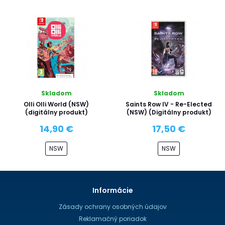
Skladom
Skladom
Olli Olli World (NSW)
Saints Row IV - Re-Elected
(digitálny produkt)
(NSW) (Digitálny produkt)
14,90 €
17,50 €
NSW
NSW
Informácie
Zásady ochrany osobných údajov
Reklamačný poriadok