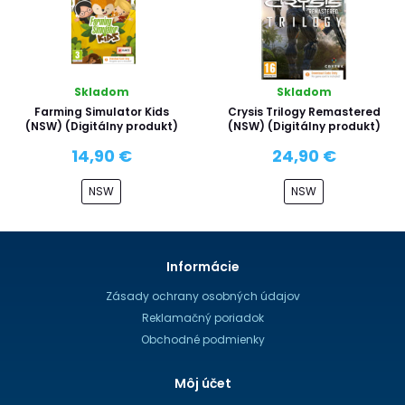
Skladom
Skladom
Farming Simulator Kids
Crysis Trilogy Remastered
(NSW) (Digitálny produkt)
(NSW) (Digitálny produkt)
14,90 €
24,90 €
NSW
NSW
Informácie
Zásady ochrany osobných údajov
Reklamačný poriadok
Obchodné podmienky
Môj účet