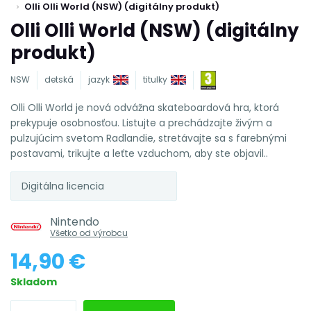
Olli Olli World (NSW) (digitálny produkt)
Olli Olli World (NSW) (digitálny
produkt)
NSW
detská
jazyk
titulky
Olli Olli World je nová odvážna skateboardová hra, ktorá
prekypuje osobnosťou. Listujte a prechádzajte živým a
pulzujúcim svetom Radlandie, stretávajte sa s farebnými
postavami, trikujte a leťte vzduchom, aby ste objavil..
Digitálna licencia
Nintendo
Všetko od výrobcu
14,90 €
Skladom