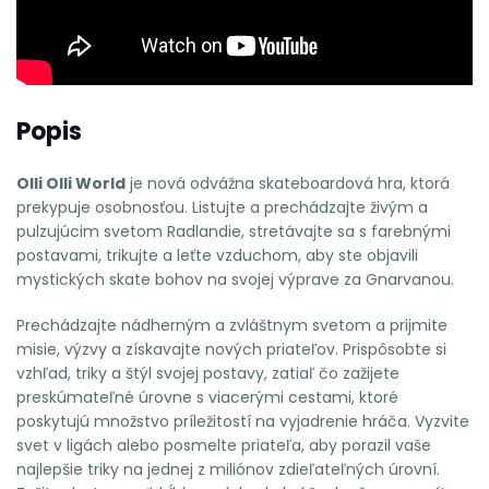
Popis
Olli Olli World
je nová odvážna skateboardová hra, ktorá
prekypuje osobnosťou. Listujte a prechádzajte živým a
pulzujúcim svetom Radlandie, stretávajte sa s farebnými
postavami, trikujte a leťte vzduchom, aby ste objavili
mystických skate bohov na svojej výprave za Gnarvanou.
Prechádzajte nádherným a zvláštnym svetom a prijmite
misie, výzvy a získavajte nových priateľov. Prispôsobte si
vzhľad, triky a štýl svojej postavy, zatiaľ čo zažijete
preskúmateľné úrovne s viacerými cestami, ktoré
poskytujú množstvo príležitostí na vyjadrenie hráča. Vyzvite
svet v ligách alebo posmelte priateľa, aby porazil vaše
najlepšie triky na jednej z miliónov zdieľateľných úrovní.