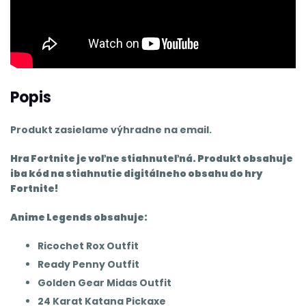
Popis
P
rodukt zasielame výhradne na email.
Hra Fortnite je voľne stiahnuteľná. Produkt obsahuje
iba kód na stiahnutie digitálneho obsahu do hry
Fortnite!
Anime Legends obsahuje:
Ricochet Rox Outfit
Ready Penny Outfit
Golden Gear Midas Outfit
24 Karat Katana Pickaxe