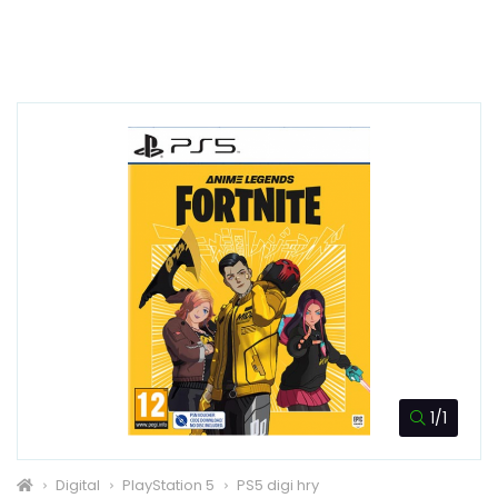
1/1
Digital
PlayStation 5
PS5 digi hry