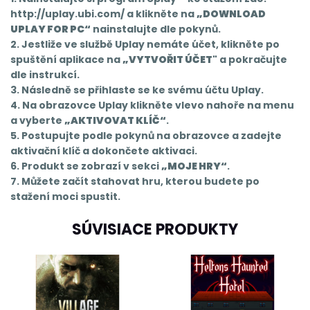
http://uplay.ubi.com/ a klikněte na
„DOWNLOAD
UPLAY FOR PC“
nainstalujte dle pokynů.
2. Jestliže ve službě Uplay nemáte účet, klikněte po
spuštění aplikace na
„VYTVOŘIT ÚČET"
a pokračujte
dle instrukcí.
3. Následně se přihlaste se ke svému účtu Uplay.
4. Na obrazovce Uplay klikněte vlevo nahoře na menu
a vyberte
„AKTIVOVAT KLÍČ“
.
5. Postupujte podle pokynů na obrazovce a zadejte
aktivační klíč a dokončete aktivaci.
6. Produkt se zobrazí v sekci
„MOJE HRY“
.
7. Můžete začít stahovat hru, kterou budete po
stažení moci spustit.
SÚVISIACE PRODUKTY