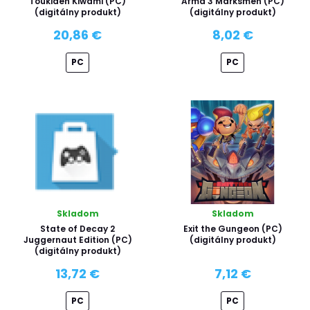
Toukiden Kiwami (PC)
Arma 3 Marksmen (PC)
(digitálny produkt)
(digitálny produkt)
20,86 €
8,02 €
PC
PC
Skladom
Skladom
State of Decay 2
Exit the Gungeon (PC)
Juggernaut Edition (PC)
(digitálny produkt)
(digitálny produkt)
13,72 €
7,12 €
PC
PC