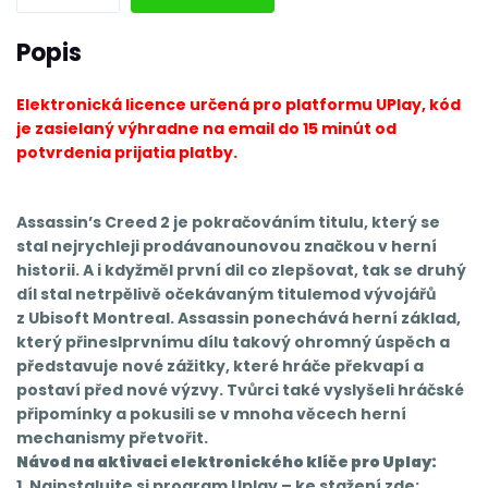
Popis
Elektronická licence určená pro platformu UPlay,
kód
je zasielaný výhradne na email do 15 minút od
potvrdenia prijatia platby.
Assassin’s Creed 2 je pokračováním titulu, který se
stal nejrychleji prodávanounovou značkou v herní
historii. A i kdyžměl první dil co zlepšovat, tak se druhý
díl stal netrpělivě očekávaným titulemod vývojářů
z Ubisoft Montreal. Assassin ponechává herní základ,
který přineslprvnímu dílu takový ohromný úspěch a
představuje nové zážitky, které hráče překvapí a
postaví před nové výzvy. Tvůrci také vyslyšeli hráčské
připomínky a pokusili se v mnoha věcech herní
mechanismy přetvořit.
Návod na aktivaci elektronického klíče pro Uplay:
1. Nainstalujte si program Uplay – ke stažení zde: