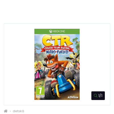
1/1
detská