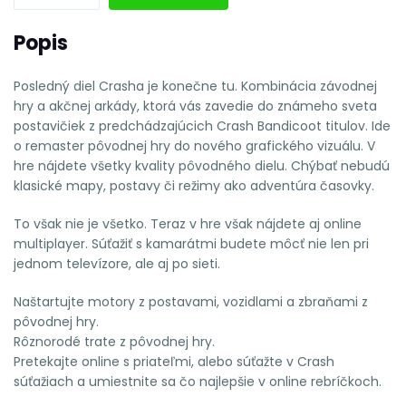
Popis
Posledný diel Crasha je konečne tu. Kombinácia závodnej
hry a akčnej arkády, ktorá vás zavedie do známeho sveta
postavičiek z predchádzajúcich Crash Bandicoot titulov. Ide
o remaster pôvodnej hry do nového grafického vizuálu. V
hre nájdete všetky kvality pôvodného dielu. Chýbať nebudú
klasické mapy, postavy či režimy ako adventúra časovky.
To však nie je všetko. Teraz v hre však nájdete aj online
multiplayer. Súťažiť s kamarátmi budete môcť nie len pri
jednom televízore, ale aj po sieti.
Naštartujte motory z postavami, vozidlami a zbraňami z
pôvodnej hry.
Rôznorodé trate z pôvodnej hry.
Pretekajte online s priateľmi, alebo súťažte v Crash
súťažiach a umiestnite sa čo najlepšie v online rebríčkoch.