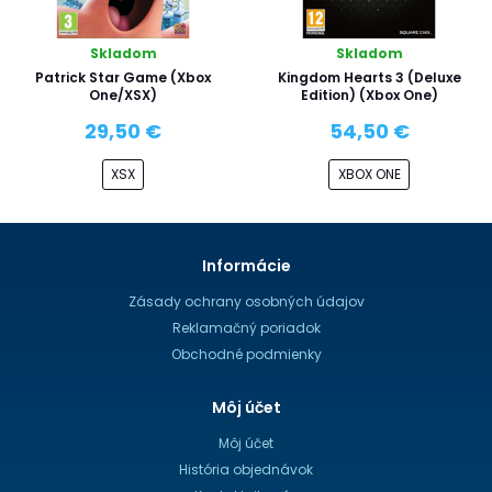
Skladom
Skladom
Patrick Star Game (Xbox
Kingdom Hearts 3 (Deluxe
One/XSX)
Edition) (Xbox One)
29,50 €
54,50 €
XSX
XBOX ONE
Informácie
Zásady ochrany osobných údajov
Reklamačný poriadok
Obchodné podmienky
Môj účet
Môj účet
História objednávok