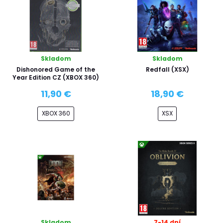
Skladom
Skladom
Dishonored Game of the
Redfall (XSX)
Year Edition CZ (XBOX 360)
11,90 €
18,90 €
XBOX 360
XSX
Skladom
7-14 dní