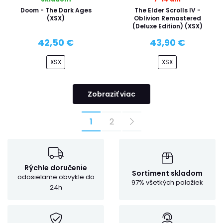
Doom - The Dark Ages
The Elder Scrolls IV -
(XSX)
Oblivion Remastered
(Deluxe Edition) (XSX)
42,50 €
43,90 €
XSX
XSX
Zobraziť viac
1
2
Rýchle doručenie
Sortiment skladom
odosielame obvykle do
97% všetkých položiek
24h