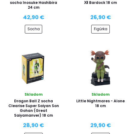
socha Inosuke Hashibira
Ⅻ Bardock 18 cm
24 cm
42,90 €
26,90 €
Socha
Figúrka
Skladom
Skladom
Dragon Ball Z socha
Little Nightmares - Alone
Clearise Super Saiyan Son
18 cm
Gohan (Great
Saiyamanver) 18 cm
28,90 €
29,90 €