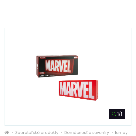
1/1
Zberateľské produkty
Domácnosť a suveníry
lampy