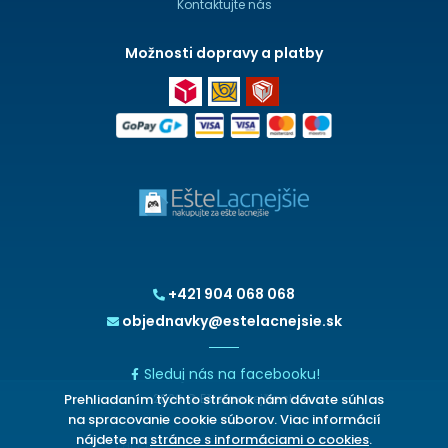
Kontaktujte nás
Možnosti dopravy a platby
+421 904 068 068
objednavky@estelacnejsie.sk
Sleduj nás na facebooku!
2026 © EšteLacnejšie.sk
Prehliadaním týchto stránok nám dávate súhlas
na spracovanie cookie súborov. Viac informácií
nájdete na
stránce s informáciami o cookies
.
CHCETE