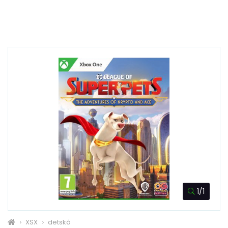
1/1
XSX
detská