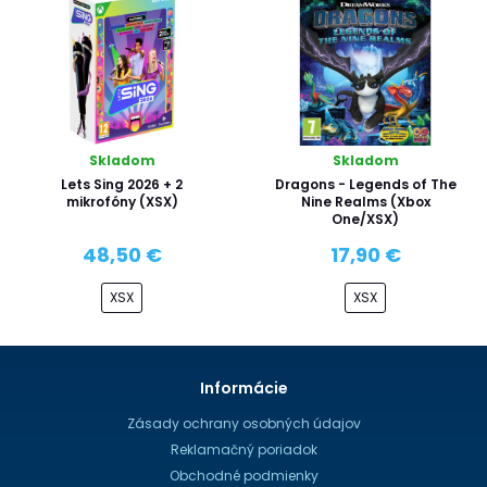
Skladom
Skladom
Lets Sing 2026 + 2
Dragons - Legends of The
mikrofóny (XSX)
Nine Realms (Xbox
One/XSX)
48,50 €
17,90 €
XSX
XSX
Informácie
Zásady ochrany osobných údajov
Reklamačný poriadok
Obchodné podmienky