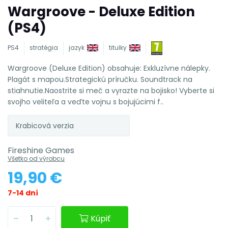
Wargroove - Deluxe Edition
(PS4)
PS4
stratégia
jazyk
titulky
Wargroove (Deluxe Edition) obsahuje: Exkluzívne nálepky.
Plagát s mapou.Strategickú príručku. Soundtrack na
stiahnutie.Naostrite si meč a vyrazte na bojisko! Vyberte si
svojho veliteľa a veďte vojnu s bojujúcimi f..
Krabicová verzia
Fireshine Games
Všetko od výrobcu
19,90 €
7-14 dní
Kúpiť