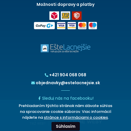
Možnosti dopravy a platby
+421 904 068 068
objednavky@estelacnejsie.sk
Sleduj nás na facebooku!
Prehliadaním týchto stránok nám dávate súhlas
2026 © EšteLacnejšie.sk
na spracovanie cookie súborov. Viac informácií
nájdete na
stránce s informáciami o cookies
.
CHCETE
TIEŽ WEB?
Súhlasím