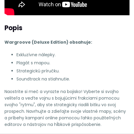
Popis
Wargroove (Deluxe Edition) obsahuje:
Exkluzívne nálepky.
Plagát s mapou.
Strategickú príručku.
Soundtrack na stiahnutie.
Naostrite si meč a vyrazte na bojisko! Vyberte si svojho
veliteľa a veďte vojnu s bojujúcimi frakciami pomocou
svojho "rytmu", aby ste strategicky riadili bitku vo svoj
prospech. Navrhujte a zdieľajte svoje vlastné mapy, scény
a príbehy kampaní online pomocou ľahko použiteľných
editorov a nástrojov na hĺbkové prispôsobenie.