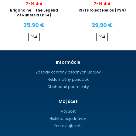
7-14 dní
7-14 dní
Brigandine - The Legend
1971 Project Helios (PS4)
of Runersia (PS4)
35,90 €
29,90 €
PS4
PS4
Informácie
Zásady ochrany osobných údajov
Reklamačný poriadok
Obchodné podmienky
Môj účet
Môj účet
História objednávok
Kontaktujte nás