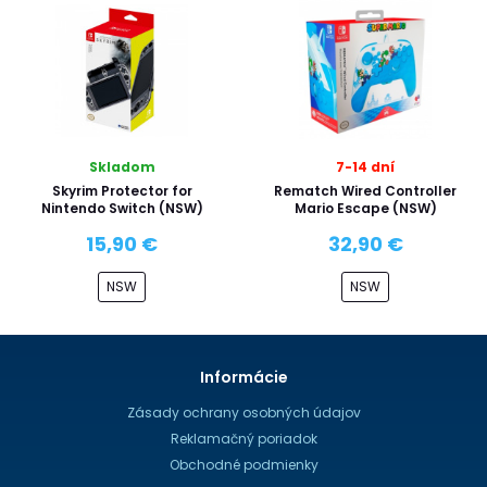
Skladom
7-14 dní
Skyrim Protector for
Rematch Wired Controller
Nintendo Switch (NSW)
Mario Escape (NSW)
15,90 €
32,90 €
NSW
NSW
Informácie
Zásady ochrany osobných údajov
Reklamačný poriadok
Obchodné podmienky