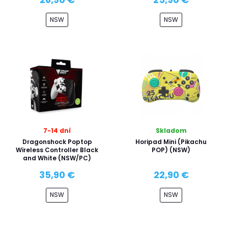
NSW
NSW
7-14 dní
Skladom
Dragonshock Poptop
Horipad Mini (Pikachu
Wireless Controller Black
POP) (NSW)
and White (NSW/PC)
35,90 €
22,90 €
NSW
NSW