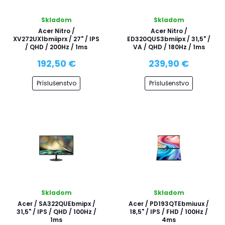
Skladom
Skladom
Acer Nitro /
Acer Nitro /
XV272UX1bmiiprx / 27" / IPS
ED320QUS3bmiipx / 31,5" /
/ QHD / 200Hz / 1ms
VA / QHD / 180Hz / 1ms
192,50 €
239,90 €
Príslušenstvo
Príslušenstvo
Skladom
Skladom
Acer / SA322QUEbmipx /
Acer / PD193QTEbmiuux /
31,5" / IPS / QHD / 100Hz /
18,5" / IPS / FHD / 100Hz /
1ms
4ms