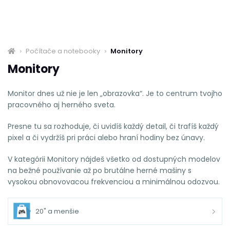
Počítače a notebooky
Monitory
Monitory
Monitor dnes už nie je len „obrazovka“. Je to centrum tvojho
pracovného aj herného sveta.
Presne tu sa rozhoduje, či uvidíš každý detail, či trafíš každý
pixel a či vydržíš pri práci alebo hraní hodiny bez únavy.
V kategórii Monitory nájdeš všetko od dostupných modelov
na bežné používanie až po brutálne herné mašiny s
vysokou obnovovacou frekvenciou a minimálnou odozvou.
20" a menšie