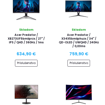
Skladom
Skladom
Acer Predator /
Acer Predator /
XB273UF5bmiiprzx / 27" /
X34X5bmiiphuzx / 34" /
IPS / QHD / 360Hz / 1ms
QD-OLED / UWQHD / 240Hz
/ 0,03ms
634,90 €
759,90 €
Príslušenstvo
Príslušenstvo