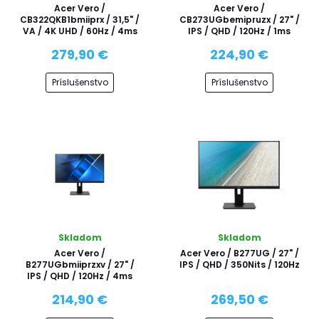
Acer Vero /
Acer Vero /
CB322QKB1bmiiprx / 31,5" /
CB273UGbemipruzx / 27" /
VA / 4K UHD / 60Hz / 4ms
IPS / QHD / 120Hz / 1ms
279,90 €
224,90 €
Príslušenstvo
Príslušenstvo
Skladom
Skladom
Acer Vero /
Acer Vero / B277UG / 27" /
B277UGbmiiprzxv / 27" /
IPS / QHD / 350Nits / 120Hz
IPS / QHD / 120Hz / 4ms
214,90 €
269,50 €