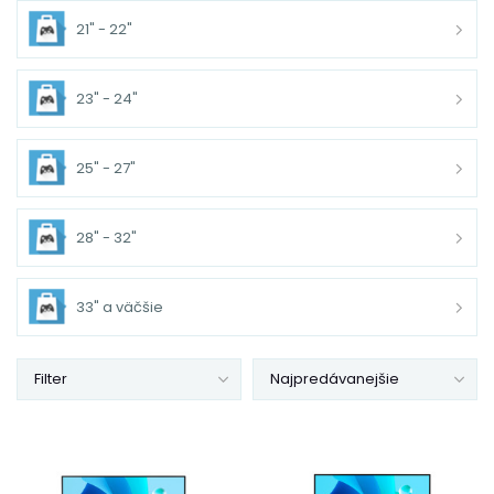
21" - 22"
23" - 24"
25" - 27"
28" - 32"
33" a väčšie
Filter
Najpredávanejšie