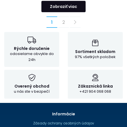
Zobraziť viac
1
2
Rýchle doručenie
Sortiment skladom
odosielame obvykle do
97% všetkých položiek
24h
Overený obchod
Zákaznická linka
u nás ste v bezpečí
+421 904 068 068
Informácie
Zásady ochrany osobných údajov