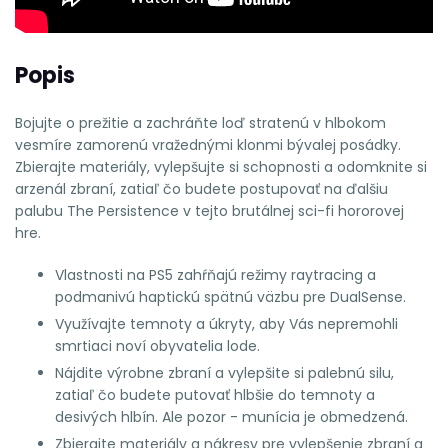
Popis
Bojujte o prežitie a zachráňte loď stratenú v hlbokom
vesmíre zamorenú vražednými klonmi bývalej posádky.
Zbierajte materiály, vylepšujte si schopnosti a odomknite si
arzenál zbraní, zatiaľ čo budete postupovať na ďalšiu
palubu The Persistence v tejto brutálnej sci-fi hororovej
hre.
Vlastnosti na PS5 zahŕňajú režimy raytracing a
podmanivú haptickú spätnú väzbu pre DualSense.
Využívajte temnoty a úkryty, aby Vás nepremohli
smrtiaci noví obyvatelia lode.
Nájdite výrobne zbraní a vylepšite si palebnú silu,
zatiaľ čo budete putovať hlbšie do temnoty a
desivých hlbín. Ale pozor - munícia je obmedzená.
Zbierajte materiály a nákresy pre vylepšenie zbraní a