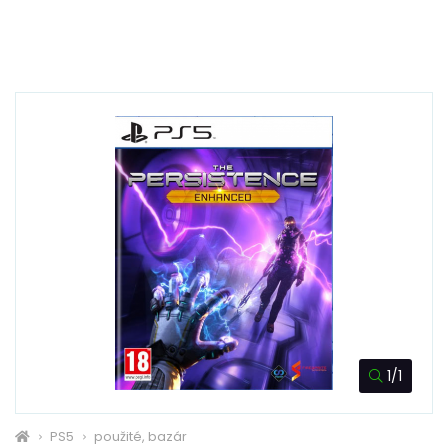
1/1
PS5
použité, bazár