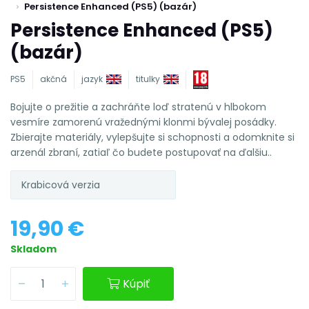
Persistence Enhanced (PS5) (bazár)
Persistence Enhanced (PS5)
(bazár)
PS5
akčná
jazyk
titulky
Bojujte o prežitie a zachráňte loď stratenú v hlbokom
vesmíre zamorenú vražednými klonmi bývalej posádky.
Zbierajte materiály, vylepšujte si schopnosti a odomknite si
arzenál zbraní, zatiaľ čo budete postupovať na ďalšiu..
Krabicová verzia
19,90 €
Skladom
Kúpiť