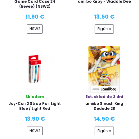
Game Card Case 24
amiibo Kirby - Waddle Dee
(Eevee) (NSW2)
11,90 €
13,50 €
NSW2
Figúrka
Skladom
Ext. sklad do 3 dní
Joy-Con 2 Strap Pair Light
amiibo Smash King
Blue / Light Red
Dedede 28
13,90 €
14,50 €
NSW2
Figúrka