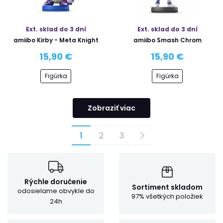
Ext. sklad do 3 dní
Ext. sklad do 3 dní
amiibo Kirby - Meta Knight
amiibo Smash Chrom
15,90 €
15,90 €
Figúrka
Figúrka
Zobraziť viac
1
2
3
Rýchle doručenie
Sortiment skladom
odosielame obvykle do
97% všetkých položiek
24h