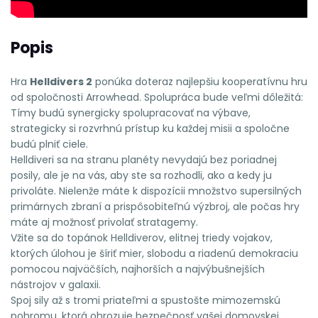
Popis
Hra
Helldivers 2
ponúka doteraz najlepšiu kooperatívnu hru
od spoločnosti Arrowhead. Spolupráca bude veľmi dôležitá:
Tímy budú synergicky spolupracovať na výbave,
strategicky si rozvrhnú prístup ku každej misii a spoločne
budú plniť ciele.
Helldiveri sa na stranu planéty nevydajú bez poriadnej
posily, ale je na vás, aby ste sa rozhodli, ako a kedy ju
privoláte. Nielenže máte k dispozícii množstvo supersilných
primárnych zbraní a prispôsobiteľnú výzbroj, ale počas hry
máte aj možnosť privolať stratagemy.
Vžite sa do topánok Helldiverov, elitnej triedy vojakov,
ktorých úlohou je šíriť mier, slobodu a riadenú demokraciu
pomocou najväčších, najhorších a najvýbušnejších
nástrojov v galaxii.
Spoj sily až s tromi priateľmi a spustošte mimozemskú
pohromu, ktorá ohrozuje bezpečnosť vašej domovskej