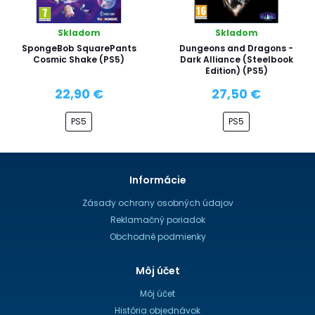
Skladom
Skladom
SpongeBob SquarePants
Dungeons and Dragons -
Cosmic Shake (PS5)
Dark Alliance (Steelbook
Edition) (PS5)
22,90 €
27,50 €
PS5
PS5
Informácie
Zásady ochrany osobných údajov
Reklamačný poriadok
Obchodné podmienky
Môj účet
Môj účet
História objednávok